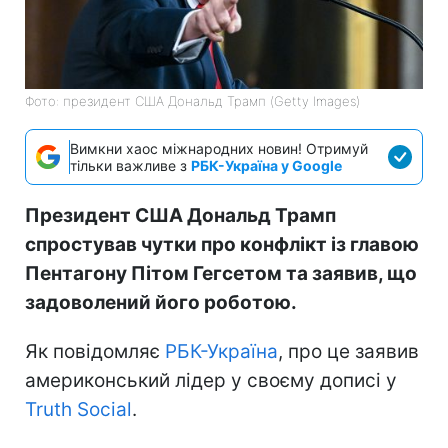
Фото: президент США Дональд Трамп (Getty Images)
Вимкни хаос міжнародних новин! Отримуй
тільки важливе з
РБК-Україна у Google
Президент США Дональд Трамп
спростував чутки про конфлікт із главою
Пентагону Пітом Гегсетом та заявив, що
задоволений його роботою.
Як повідомляє
РБК-Україна
, про це заявив
америконський лідер у своєму дописі у
Truth Social
.