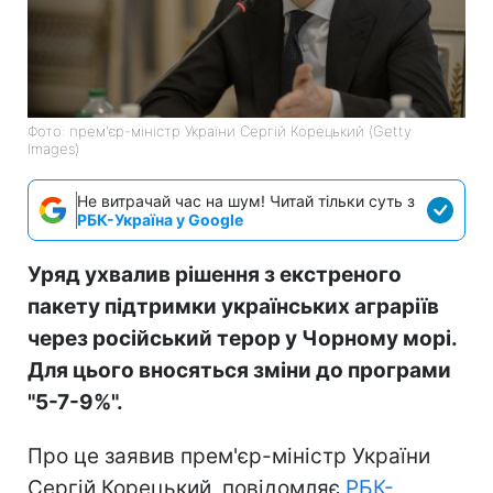
Фото: прем'єр-міністр України Сергій Корецький (Getty
Images)
Не витрачай час на шум! Читай тільки суть з
РБК-Україна у Google
Уряд ухвалив рішення з екстреного
пакету підтримки українських аграріїв
через російський терор у Чорному морі.
Для цього вносяться зміни до програми
"5-7-9%".
Про це заявив прем'єр-міністр України
Сергій Корецький, повідомляє
РБК-