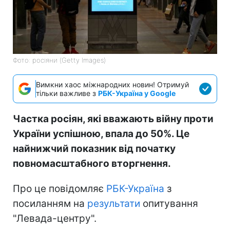
Фото: росіяни (Getty Images)
Вимкни хаос міжнародних новин! Отримуй
тільки важливе з
РБК-Україна у Google
Частка росіян, які вважають війну проти
України успішною, впала до 50%. Це
найнижчий показник від початку
повномасштабного вторгнення.
Про це повідомляє
РБК-Україна
з
посиланням на
результати
опитування
"Левада-центру".