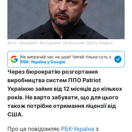
Фото: президент Володимир Зеленський (Getty Images)
Не витрачай час на шум! Читай тільки суть з
РБК-Україна у Google
Через бюрократію розгортання
виробництва систем ППО Patriot
Україною займе від 12 місяців до кількох
років. Не варто забувати, що для цього
також потрібне отримання ліцензії від
США.
Про це повідомляє
РБК-Україна
з