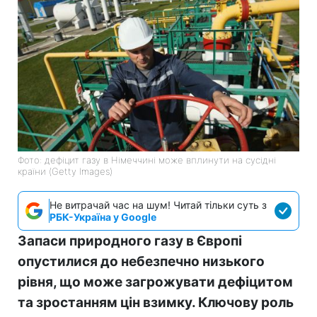
Фото: дефіцит газу в Німеччині може вплинути на сусідні
країни (Getty Images)
Не витрачай час на шум! Читай тільки суть з
РБК-Україна у Google
Запаси природного газу в Європі
опустилися до небезпечно низького
рівня, що може загрожувати дефіцитом
та зростанням цін взимку. Ключову роль