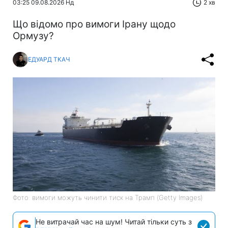
03:25 09.08.2026 Нд
2 хв
Що відомо про вимоги Ірану щодо
Ормузу?
ЕДУАРД ТКАЧ
Фото: вимоги можуть чинити тиск на Трамп (Getty Images)
Не витрачай час на шум! Читай тільки суть з