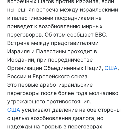
встречных шагов против Израиля, если
нынешняя встреча между израильскими
и палестинскими посредниками не
приведет к возобновлению мирных
переговоров. Об этом сообщает BBC.
Встреча между представителями
Израиля и Палестины проходит в
Иордании, при посредничестве
Организации Объединенных Наций,
США
,
России и Европейского союза.
Это первые арабо-израильские
переговоры после более года молчаливо
угрожающего противостояния.
США
усиливают давление на обе стороны
с целью возобновления диалога, но
надежды на прорыв в переговорах