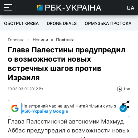
UA
ОБСТРІЛ КИЄВА
DRONE DEALS
ОРМУЗЬКА ПРОТОКА
Головна
»
Новини
»
Політика
Глава Палестины предупредил
о возможности новых
встречных шагов против
Израиля
19:33 03.01.2012 Вт
1 хв
Не витрачай час на шум! Читай тільки суть з
РБК-Україна у Google
Глава Палестинской автономии Махмуд
Аббас предупредил о возможности новых