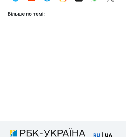
Більше по темі:
RU
|
UA