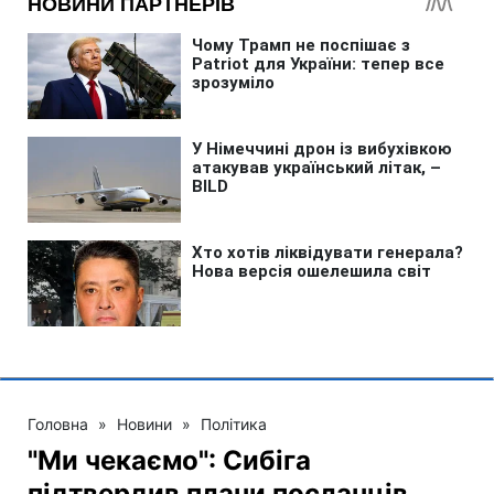
Головна
»
Новини
»
Політика
"Ми чекаємо": Сибіга
підтвердив плани посланців