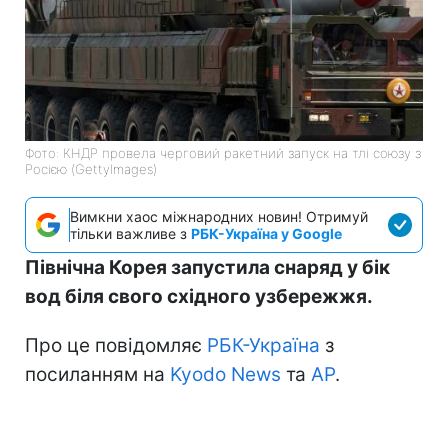
Фото: КНДР провела черговий ракетний запуск на тлі союзу з
Росією (GettyImages)
Вимкни хаос міжнародних новин! Отримуй
тільки важливе з
РБК-Україна у Google
Північна Корея запустила снаряд у бік
вод біля свого східного узбережжя.
Про це повідомляє
РБК-Україна
з
посиланням на
Kyodo News
та
АР
.