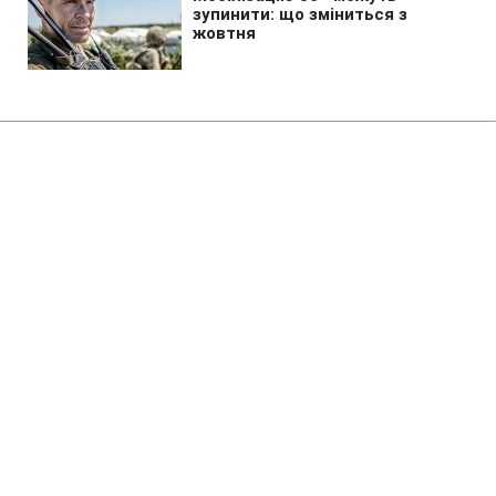
Головна
»
Бізнес
»
Економіка
Уряд закликали негайно
скасувати рішення про
підвищення вантажних
залізничних тарифів
11:42 06.08.2026 Чт
3 хв
Уряд закликали негайно скасувати
рішення про підвищення вантажних
залізничних тарифів на фоні блокування
портів