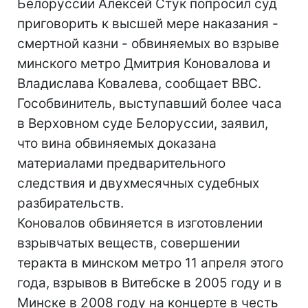
Белоруссии Алексей Стук попросил суд
приговорить к высшей мере наказания -
смертной казни - обвиняемых во взрыве
минского метро Дмитрия Коновалова и
Владислава Ковалева, сообщает ВВС.
Гособвинитель, выступавший более часа
в Верховном суде Белоруссии, заявил,
что вина обвиняемых доказана
материалами предварительного
следствия и двухмесячных судебных
разбирательств.
Коновалов обвиняется в изготовлении
взрывчатых веществ, совершении
теракта в минском метро 11 апреля этого
года, взрывов в Витебске в 2005 году и в
Минске в 2008 году на концерте в честь