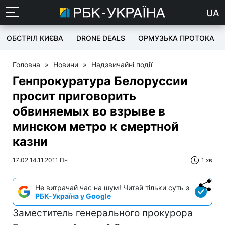
UA
ОБСТРІЛ КИЄВА
DRONE DEALS
ОРМУЗЬКА ПРОТОКА
Головна
»
Новини
»
Надзвичайні події
Генпрокуратура Белоруссии
просит приговорить
обвиняемых во взрыве в
минском метро к смертной
казни
17:02 14.11.2011 Пн
1 хв
Не витрачай час на шум! Читай тільки суть з
РБК-Україна у Google
Заместитель генерального прокурора