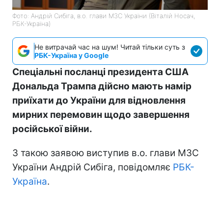
Фото: Андрій Сибіга, в.о. глави МЗС України (Віталій Носач,
РБК-Україна)
Не витрачай час на шум! Читай тільки суть з
РБК-Україна у Google
Спеціальні посланці президента США
Дональда Трампа дійсно мають намір
приїхати до України для відновлення
мирних перемовин щодо завершення
російської війни.
З такою заявою виступив в.о. глави МЗС
України Андрій Сибіга, повідомляє
РБК-
Україна
.