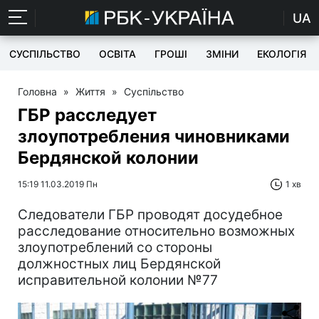
UA
СУСПІЛЬСТВО
ОСВІТА
ГРОШІ
ЗМІНИ
ЕКОЛОГІЯ
Головна
»
Життя
»
Суспільство
ГБР расследует
злоупотребления чиновниками
Бердянской колонии
15:19 11.03.2019 Пн
1 хв
Следователи ГБР проводят досудебное
расследование относительно возможных
злоупотреблений со стороны
должностных лиц Бердянской
исправительной колонии №77