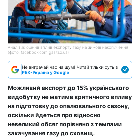
Аналітик оцінив вплив експорту газу на зимові накопичення
(фото: facebook.com gas.tso.ua)
Не витрачай час на шум! Читай тільки суть з
РБК-Україна у Google
Можливий експорт до 15% українського
видобутку не матиме критичного впливу
на підготовку до опалювального сезону,
оскільки йдеться про відносно
невеликий обсяг порівняно з темпами
закачування газу до сховищ.