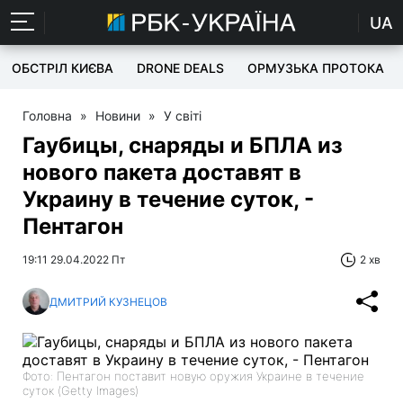
UA
ОБСТРІЛ КИЄВА
DRONE DEALS
ОРМУЗЬКА ПРОТОКА
Головна
»
Новини
»
У світі
Гаубицы, снаряды и БПЛА из
нового пакета доставят в
Украину в течение суток, -
Пентагон
19:11 29.04.2022 Пт
2 хв
ДМИТРИЙ КУЗНЕЦОВ
Фото: Пентагон поставит новую оружия Украине в течение
суток (Getty Images)