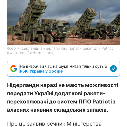
Фото: Нідерланди вичерпали свої запаси ракет для Patriot
(twitter.com/oleksiireznikov)
Не витрачай час на шум! Читай тільки суть з
РБК-Україна у Google
Нідерланди наразі не мають можливості
передати Україні додаткові ракети-
перехоплювачі до систем ППО Patriot із
власних наявних складських запасів.
Про це заявив речник Міністерства