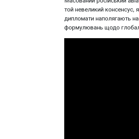
Масований російський авіа
той невеликий консенсус, я
дипломати наполягають на
формулювань щодо глобаль