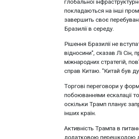
глобальної інфраструктурної
покладаються на інші пром
завершить своє перебуванн
Бразилії в середу.
Рішення Бразилії не вступ
відносини", сказав Лі Сін,
міжнародних стратегій, по
справ Китаю. "Китай був ду
Торгові переговори у форм
побоюваннями ескалації то
оскільки Трамп планує зап
інших країн.
Активність Трампа в питан
додатковою перешкодою дл