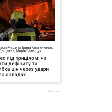
асія Мацепа, Ірина Костюченко,
Дощатов, Марія Волощук
нес під прицілом: чи
ати дефіциту та
ибка цін через удари
по складах