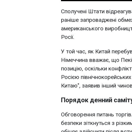
Сполучені Штати відреагув
раніше запроваджені обме
американського виробництв
Росії.
У той час, як Китай перебув
Німеччина вважає, що Пекі
позицію, оскільки конфлік
Росією північнокорейських
Китаю", заявив інший чинов
Порядок денний саміт
Обговорення питань торгівл
безпеки зіткнуться з різки
обіцяє здійснити після всту