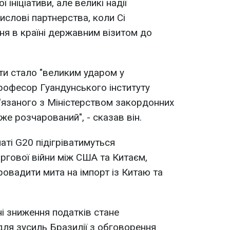
 ініціативи, але великі надії
ислові партнерства, коли Сі
я в країні державним візитом до
ати стало "великим ударом у
 професор Гуандунського інституту
в'язаного з Міністерством закордонних
же розчарований", - сказав він.
аті G20 підігріватимуться
ргової війни між США та Китаєм,
ровадити мита на імпорт із Китаю та
ні зниження податків стане
я зусиль Бразилії з обговорення