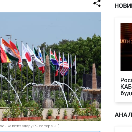
НОВИ
Рос
КАБ
буд
АНАЛ
ніке після удару РФ по Україні (