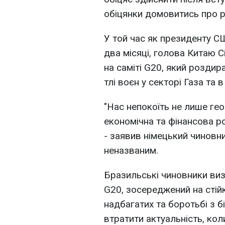
обіцянки домовитись про рі
У той час як президенту 
два місяці, голова Китаю С
на саміті G20, який розди
тлі воєн у секторі Газа та в 
"Нас непокоїть не лише гео
економічна та фінансова ро
- заявив німецький чиновн
неназваним.
Бразильські чиновники виз
G20, зосереджений на стій
надбагатих та боротьбі з 
втратити актуальність, кол