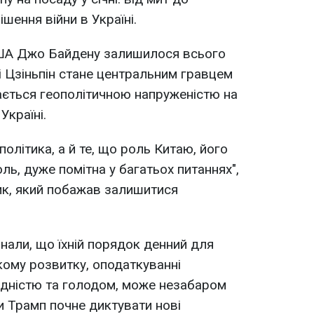
шення війни в Україні.
США Джо Байдену залишилося всього
і Цзіньпін стане центральним гравцем
рається геополітичною напруженістю на
Україні.
політика, а й те, що роль Китаю, його
ль, дуже помітна у багатьох питаннях",
ик, який побажав залишитися
нали, що їхній порядок денний для
кому розвитку, оподаткуванні
бідністю та голодом, може незабаром
и Трамп почне диктувати нові