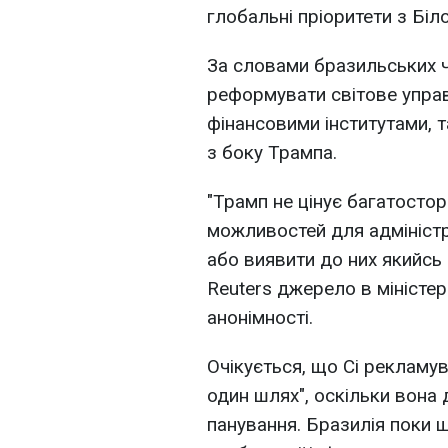
глобальні пріоритети з Біл
За словами бразильських ч
реформувати світове управ
фінансовими інститутами, 
з боку Трампа.
"Трамп не цінує багатостор
можливостей для адміністр
або виявити до них якийсь 
Reuters джерело в міністер
анонімності.
Очікується, що Сі рекламув
один шлях", оскільки вона
панування. Бразилія поки 