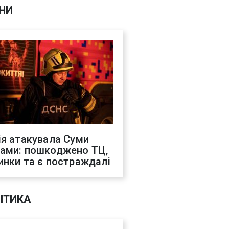
НИ
ія атакувала Суми
ами: пошкоджено ТЦ,
инки та є постраждалі
ІТИКА