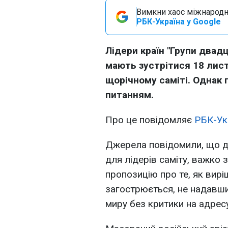
Вимкни хаос міжнародн
РБК-Україна у Google
Лідери країн "Групи двад
мають зустрітися 18 лист
щорічному саміті. Однак 
питанням.
Про це повідомляє
РБК-Ук
Джерела повідомили, що ди
для лідерів саміту, важко
пропозицію про те, як вирі
загострюється, не надавши
миру без критики на адресу