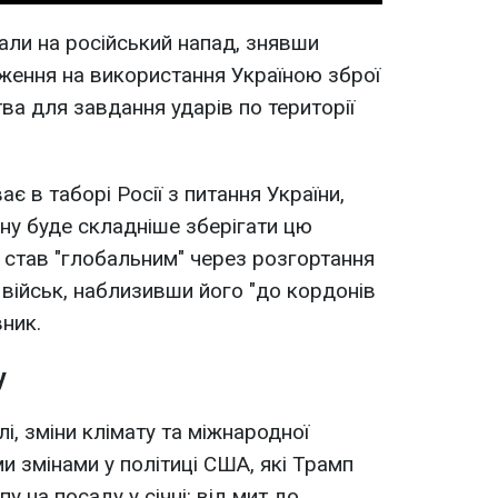
али на російський напад, знявши
ження на використання Україною зброї
а для завдання ударів по території
ає в таборі Росії з питання України,
ну буде складніше зберігати цю
т став "глобальним" через розгортання
 військ, наблизивши його "до кордонів
ник.
у
і, зміни клімату та міжнародної
ми змінами у політиці США, які Трамп
пу на посаду у січні: від мит до