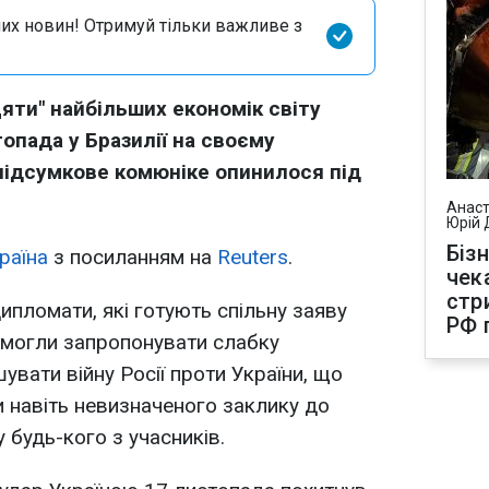
их новин! Отримуй тільки важливе з
цяти" найбільших економік світу
опада у Бразилії на своєму
підсумкове комюніке опинилося під
Анаст
Юрій 
Біз
раїна
з посиланням на
Reuters
.
чек
стр
пломати, які готують спільну заяву
РФ 
 змогли запропонувати слабку
шувати війну Росії проти України, що
 навіть невизначеного заклику до
 будь-кого з учасників.