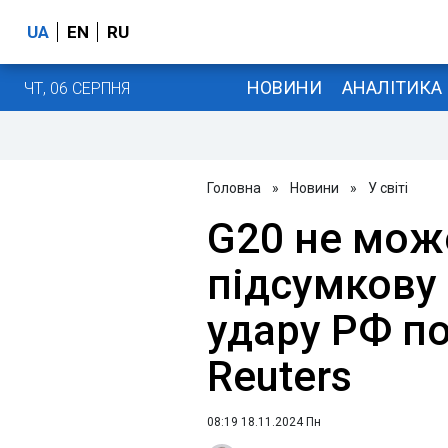
UA
EN
RU
НОВИНИ
АНАЛІТИКА
ЧТ, 06 СЕРПНЯ
Головна
»
Новини
»
У світі
G20 не мож
підсумкову 
удару РФ по 
Reuters
08:19 18.11.2024 Пн