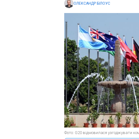
ОЛЕКСАНДР БІЛОУС
Фото: G20 відмовилася узгоджувати комю