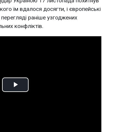
удар Україною 17 листопада похитнув
кого їм вдалося досягти, і європейські
 перегляді раніше узгоджених
них конфліктів.
Play
Video