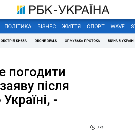
ПОЛІТИКА
БІЗНЕС
ЖИТТЯ
СПОРТ
WAVE
S
ОБСТРІЛ КИЄВА
DRONE DEALS
ОРМУЗЬКА ПРОТОКА
ВІЙНА В УКРАЇНІ
е погодити
заяву після
Україні, -
3 хв