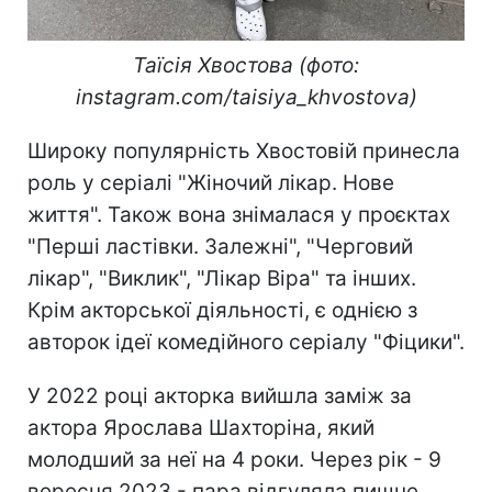
Таїсія Хвостова (фото:
instagram.com/taisiya_khvostova)
Широку популярність Хвостовій принесла
роль у серіалі "Жіночий лікар. Нове
життя". Також вона знімалася у проєктах
"Перші ластівки. Залежні", "Черговий
лікар", "Виклик", "Лікар Віра" та інших.
Крім акторської діяльності, є однією з
авторок ідеї комедійного серіалу "Фіцики".
У 2022 році акторка вийшла заміж за
актора Ярослава Шахторіна, який
молодший за неї на 4 роки. Через рік - 9
вересня 2023 - пара відгуляла пишне