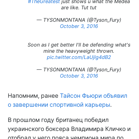
#TheGreatest
just shows u what the Medea
are like. Tut tut
— TYSONMONTANA (@Tyson_Fury)
October 3, 2016
Soon as I get better I'll be defending what's
mine the heavyweight thrown.
pic.twitter.com/LaUjlg4dB2
— TYSONMONTANA (@Tyson_Fury)
October 3, 2016
Напомним, ранее
Тайсон Фьюри объявил
о завершении спортивной карьеры
.
В прошлом году британец победил
украинского боксера Владимира Кличко и
отобрал у него пояса чемпиона мира по