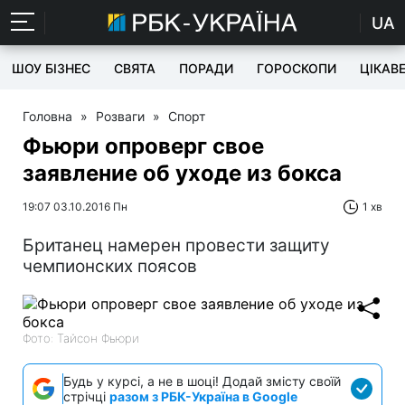
UA
ШОУ БІЗНЕС
СВЯТА
ПОРАДИ
ГОРОСКОПИ
ЦІКАВ
Головна
»
Розваги
»
Спорт
Фьюри опроверг свое
заявление об уходе из бокса
19:07 03.10.2016 Пн
1 хв
Британец намерен провести защиту
чемпионских поясов
Фото: Тайсон Фьюри
Будь у курсі, а не в шоці! Додай змісту своїй
стрічці
разом з РБК-Україна в Google