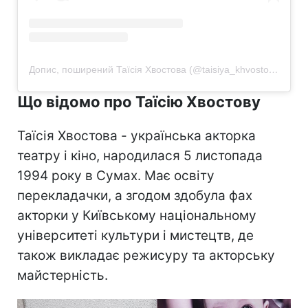
Допис, поширений Таїсія Хвостова (@taisiya_khvostova)
Що відомо про Таїсію Хвостову
Таїсія Хвостова - українська акторка
театру і кіно, народилася 5 листопада
1994 року в Сумах. Має освіту
перекладачки, а згодом здобула фах
акторки у Київському національному
університеті культури і мистецтв, де
також викладає режисуру та акторську
майстерність.