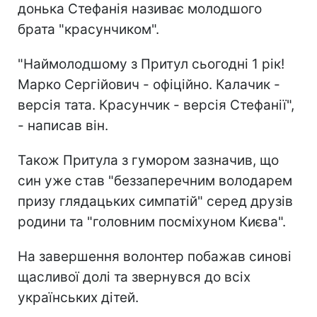
донька Стефанія називає молодшого
брата "красунчиком".
"Наймолодшому з Притул сьогодні 1 рік!
Марко Сергійович - офіційно. Калачик -
версія тата. Красунчик - версія Стефанії",
- написав він.
Також Притула з гумором зазначив, що
син уже став "беззаперечним володарем
призу глядацьких симпатій" серед друзів
родини та "головним посміхуном Києва".
На завершення волонтер побажав синові
щасливої долі та звернувся до всіх
українських дітей.