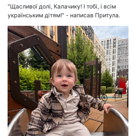
"Щасливої долі, Калачику! І тобі, і всім
українським дітям!" - написав Притула.