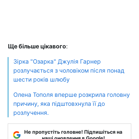
Ще більше цікавого
:
Зірка "Озарка" Джулія Гарнер
розлучається з чоловіком після понад
шести років шлюбу
Олена Тополя вперше розкрила головну
причину, яка підштовхнула її до
розлучення.
Не пропустіть головне! Підпишіться на
наші оновлення в Google!