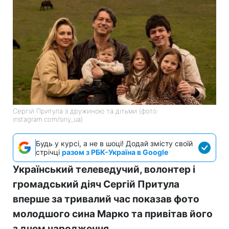
Сергій Притула з дружиною та дітьми (фото:
instagram.com/siriy_ua)
Будь у курсі, а не в шоці! Додай змісту своїй
стрічці
разом з РБК-Україна в Google
Український телеведучий, волонтер і
громадський діяч Сергій Притула
вперше за тривалий час показав фото
молодшого сина Марко та привітав його
з днем народження.