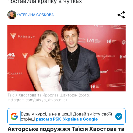
поставила крапку в чутках
КАТЕРИНА СОБКОВА
Таїсія Хвостова та Ярослав Шахторін (фото:
instagram.com/taisiya_khvostova)
Будь у курсі, а не в шоці! Додай змісту своїй
стрічці
разом з РБК-Україна в Google
Акторське подружжя Таїсія Хвостова та