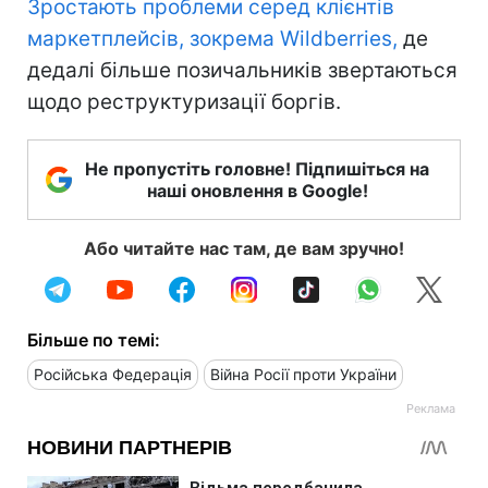
Зростають проблеми серед клієнтів
маркетплейсів, зокрема Wildberries,
де
дедалі більше позичальників звертаються
щодо реструктуризації боргів.
Не пропустіть головне! Підпишіться на
наші оновлення в Google!
Або читайте нас там, де вам зручно!
Більше по темі:
Російська Федерація
Війна Росії проти України