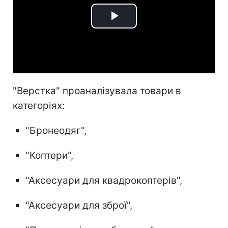
Play
Video
"Верстка" проаналізувала товари в
категоріях:
"Бронеодяг",
"Коптери",
"Аксесуари для квадрокоптерів",
"Аксесуари для зброї",