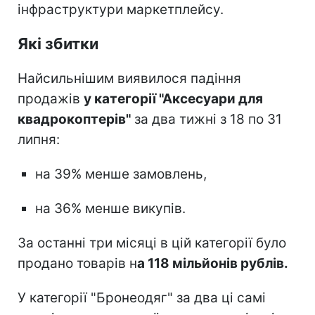
інфраструктури маркетплейсу.
Які збитки
Найсильнішим виявилося падіння
продажів
у категорії "Аксесуари для
квадрокоптерів"
за два тижні з 18 по 31
липня:
на 39% менше замовлень,
на 36% менше викупів.
За останні три місяці в цій категорії було
продано товарів н
а 118 мільйонів рублів.
У категорії "Бронеодяг" за два ці самі