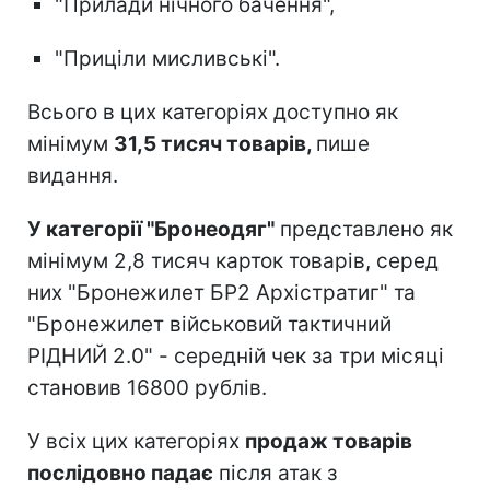
"Прилади нічного бачення",
"Приціли мисливські".
Всього в цих категоріях доступно як
мінімум
31,5 тисяч товарів,
пише
видання.
У категорії "Бронеодяг"
представлено як
мінімум 2,8 тисяч карток товарів, серед
них "Бронежилет БР2 Архістратиг" та
"Бронежилет військовий тактичний
РІДНИЙ 2.0" - середній чек за три місяці
становив 16800 рублів.
У всіх цих категоріях
продаж товарів
послідовно падає
після атак з