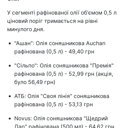
У сегменті рафінованої олії об'ємом 0,5 л
ціновий поріг тримається на рівні
минулого дня.
"Ашан": Олія соняшникова Auchan
рафінована (0,5 л) - 49,40 грн
"Сільпо": Олія соняшникова "Премія"
рафінована (0,5 л) - 52,99 грн (акція,
було 56,49 грн)
АТБ: Олія "Своя лінія" соняшникова
рафінована (0,5 л) - 53,13 грн
Novus: Олія соняшникова "Щедрий
Дар" рафінована (500 мл) - 64,62 грн