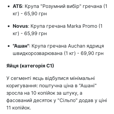
АТБ
: Крупа "Розумний вибір" гречана (1
кг) - 65,90 грн
Novus
: Крупа гречана Marka Promo (1
кг) - 65,99 грн
"Ашан"
: Крупа гречана Auchan ядриця
швидкорозварювана (1 кг) - 69,90 грн
Яйця (категорія С1)
У сегменті яєць відбулися мінімальні
коригування: поштучна ціна в "Ашані"
зросла на 10 копійок за штуку, а
фасований десяток у "Сільпо" додав у ціні
11 копійок.