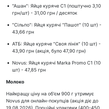
"Ашан": Яйце куряче С1 (поштучно 3,10
грн/шт) - 31,00 грн / десяток
"Сільпо": Яйця курячі "Пашот" (10 шт) -
43,66 грн
АТБ: Яйце куряче "Своя лінія" (10 шт) -
43,90 грн (акція, було 47,90 грн)
Novus: Яйця курячі Marka Promo С1 (10
шт) - 47,85 грн
Молоко
Найкращу ціну на об'єм 900 г утримує
Novus для онлайн-покупців (акція діє до
19.08.2026). Порційні упаковки (400-450