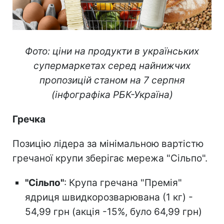
Фото: ціни на продукти в українських
супермаркетах серед найнижчих
пропозицій станом на 7 серпня
(інфографіка РБК-Україна)
Гречка
Позицію лідера за мінімальною вартістю
гречаної крупи зберігає мережа "Сільпо".
"Сільпо"
: Крупа гречана "Премія"
ядриця швидкорозварювана (1 кг) -
54,99 грн (акція -15%, було 64,99 грн)