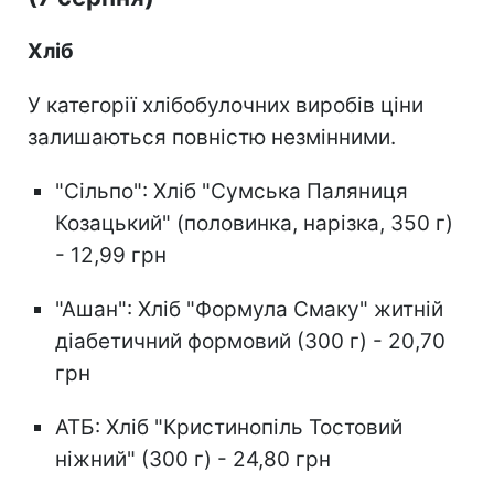
Хліб
У категорії хлібобулочних виробів ціни
залишаються повністю незмінними.
"Сільпо": Хліб "Сумська Паляниця
Козацький" (половинка, нарізка, 350 г)
- 12,99 грн
"Ашан": Хліб "Формула Смаку" житній
діабетичний формовий (300 г) - 20,70
грн
АТБ: Хліб "Кристинопіль Тостовий
ніжний" (300 г) - 24,80 грн