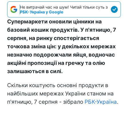
Не витрачай час на шум! Читай тільки суть з
РБК-Україна у Google
Супермаркети оновили цінники на
базовий кошик продуктів. У п'ятницю, 7
серпня, на ринку спостерігається
точкова зміна цін: у декількох мережах
незначно подорожчали яйця, водночас
акційні пропозиції на гречку та олію
залишаються в силі.
Скільки коштують основні продукти в
найбільших мережах України станом на
п'ятницю, 7 серпня - зібрало
РБК-Україна
.