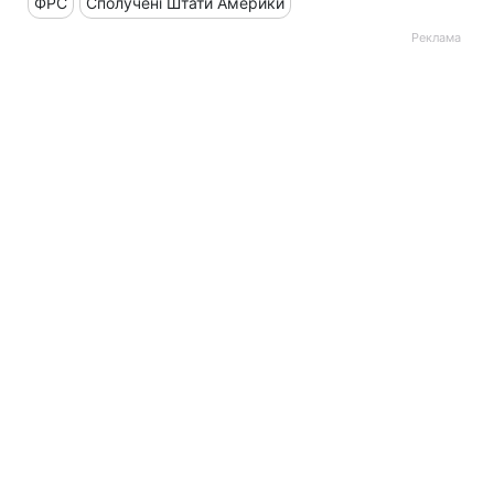
ФРС
Сполучені Штати Америки