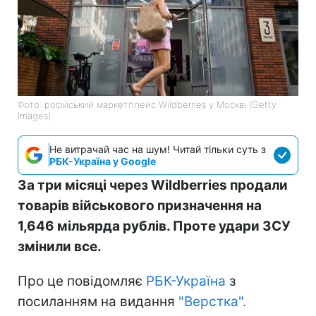
Фото: російський маркетплейс Wildberries у Москві (Getty
Images)
Не витрачай час на шум! Читай тільки суть з
РБК-Україна у Google
За три місяці через Wildberries продали
товарів військового призначення на
1,646 мільярда рублів. Проте удари ЗСУ
змінили все.
Про це повідомляє
РБК-Україна
з
посиланням на видання
"Верстка".