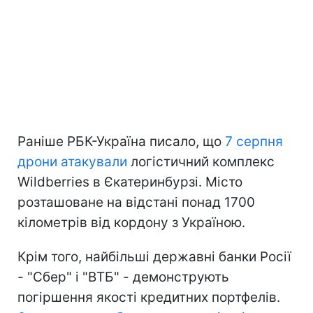
Раніше РБК-Україна писало, що
7 серпня
дрони атакували
логістичний комплекс
Wildberries в Єкатеринбурзі. Місто
розташоване на відстані понад 1700
кілометрів від кордону з Україною.
Крім того, найбільші державні банки Росії
- "Сбер" і "ВТБ" - демонструють
погіршення якості кредитних портфелів.