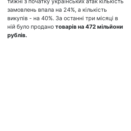
тижні з початку українських атак кількість
замовлень впала на 24%, а кількість
викупів - на 40%. За останні три місяці в
ній було продано
товарів на 472 мільйони
рублів.