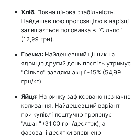
Хліб
: Повна цінова стабільність.
Найдешевшою пропозицією в нарізці
залишається половинка в "Сільпо"
(12,99 грн).
Гречка
: Найдешевший цінник на
ядрицю другий день поспіль утримує
"Сільпо" завдяки акції -15% (54,99
грн/кг).
Яйця
: На ринку зафіксовано незначне
коливання. Найдешевший варіант
при купівлі поштучно пропонує
"Ашан" (31,00 грн/десяток), а
фасовані десятки впевнено