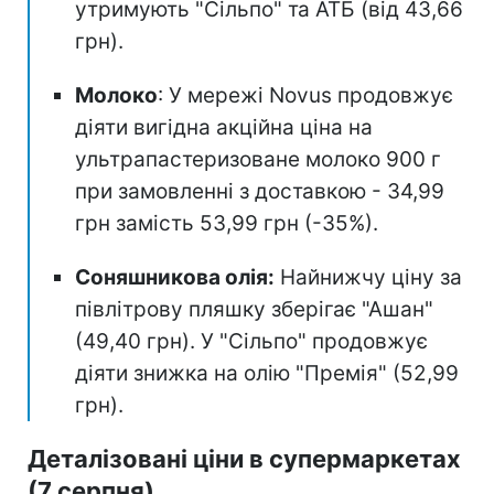
утримують "Сільпо" та АТБ (від 43,66
грн).
Молоко
: У мережі Novus продовжує
діяти вигідна акційна ціна на
ультрапастеризоване молоко 900 г
при замовленні з доставкою - 34,99
грн замість 53,99 грн (-35%).
Соняшникова олія:
Найнижчу ціну за
півлітрову пляшку зберігає "Ашан"
(49,40 грн). У "Сільпо" продовжує
діяти знижка на олію "Премія" (52,99
грн).
Деталізовані ціни в супермаркетах
(7 серпня)