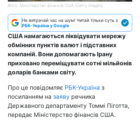
Фото: Міністерство фінансів СШA (Getty Images)
Не витрачай час на шум! Читай тільки суть з
РБК-Україна у Google
США намагаються ліквідувати мережу
обмінних пунктів валют і підставних
компаній. Вони допомагають Ірану
приховано переміщувати сотні мільйонів
доларів банками світу.
Про це повідомляє
РБК-Україна
з
посиланням на
заяву
речника
Державного департаменту Томмі Піготта,
передає Міністерство фінансів США.