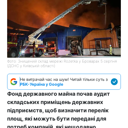
Фото: Знищений склад мережі Rozetka у Броварах 5 серпня
(ДСНС у Київській області)
Не витрачай час на шум! Читай тільки суть з
РБК-Україна у Google
Фонд державного майна почав аудит
складських приміщень державних
підприємств, щоб визначити перелік
площ, які можуть бути передані для
потреб компаній, які нещодавно