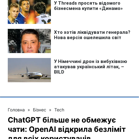
Головна
»
Бізнес
»
Tech
ChatGPT більше не обмежує
чати: OpenAI відкрила безліміт
для всіх користувачів