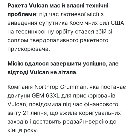
Ракета Vulcan має й власні технічні
проблеми
: під час лютневої місії з
виведення супутника Космічних сил США
на геосинхронну орбіту стався збій зі
соплом твердопаливного ракетного
прискорювача.
Місію вдалося завершити успішно, але
відтоді Vulcan не літала
.
Компанія Northrop Grumman, яка постачає
двигуни GEM 63XL для прискорювачів
Vulcan, повідомила під час фінансового
звіту 21 липня, що вжила коригувальних
заходів і доставить редзайн-версію до
кінця року.