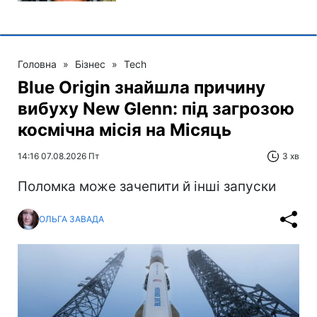
Головна
»
Бізнес
»
Tech
Blue Origin знайшла причину
вибуху New Glenn: під загрозою
космічна місія на Місяць
14:16 07.08.2026 Пт
3 хв
Поломка може зачепити й інші запуски
ОЛЬГА ЗАВАДА