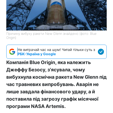
Причину вибуху ракети New Glenn знайдено (фото: Blue
Origin)
Не витрачай час на шум! Читай тільки суть з
РБК-Україна у Google
Компанія Blue Origin, яка належить
Джеффу Безосу, з'ясувала, чому
вибухнула космічна ракета New Glenn під
час травневих випробувань. Аварія не
лише завдала фінансового удару, а й
поставила під загрозу графік місячної
програми NASA Artemis.