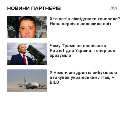
Головна
»
Бізнес
Росія знищила склади з