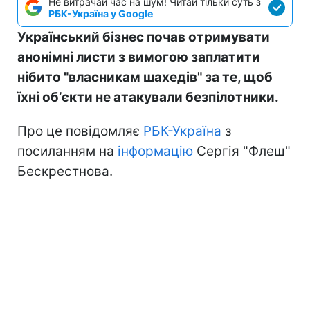
Не витрачай час на шум! Читай тільки суть з
РБК-Україна у Google
Український бізнес почав отримувати
анонімні листи з вимогою заплатити
нібито "власникам шахедів" за те, щоб
їхні обʼєкти не атакували безпілотники.
Про це повідомляє
РБК-Україна
з
посиланням на
інформацію
Сергія "Флеш"
Бескрестнова.