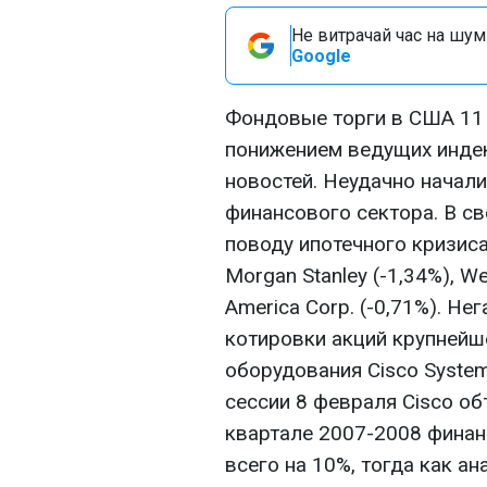
Не витрачай час на шум!
Google
Фондовые торги в США 11 
понижением ведущих инде
новостей. Неудачно начали
финансового сектора. В с
поводу ипотечного кризис
Morgan Stanley (-1,34%), Wel
America Corp. (-0,71%). Н
котировки акций крупнейш
оборудования Cisco System
сессии 8 февраля Cisco об
квартале 2007-2008 финанс
всего на 10%, тогда как а