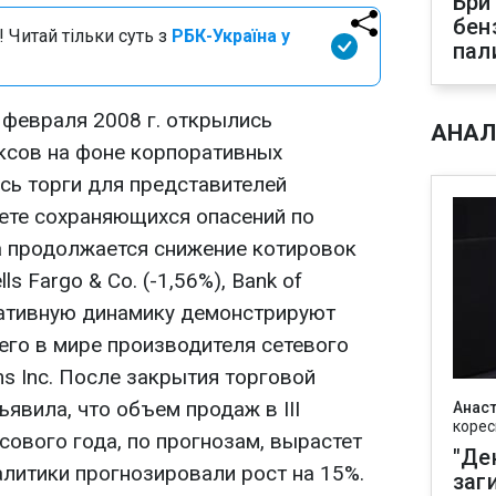
Бри
бен
 Читай тільки суть з
РБК-Україна у
пал
февраля 2008 г. открылись
АНАЛ
ксов на фоне корпоративных
сь торги для представителей
вете сохраняющихся опасений по
а продолжается снижение котировок
ls Fargo & Co. (-1,56%), Bank of
егативную динамику демонстрируют
его в мире производителя сетевого
s Inc. После закрытия торговой
ъявила, что объем продаж в III
Анаст
корес
ового года, по прогнозам, вырастет
"Де
налитики прогнозировали рост на 15%.
заг