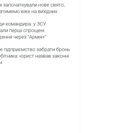
ні започаткували нове свято,
атимемо вже на вихідних
ди командира: у ЗСУ
али перші спрощені
ення через "Армія+"
е підприємство забрати бронь
обітника: юрист назвав законні
и