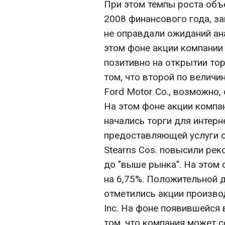
При этом темпы роста объе
2008 финансового года, з
не оправдали ожиданий ана
этом фоне акции компании 
позитивно на открытии то
том, что второй по велич
Ford Motor Co., возможно,
На этом фоне акции компа
начались торги для интерне
предоставляющей услуги о
Stearns Cos. повысили рек
до "выше рынка". На этом
на 6,75%. Положительной 
отметились акции произво
Inc. На фоне появившейся
том, что компания может 