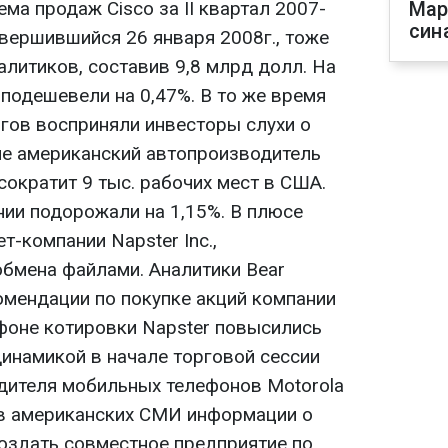
ма продаж Cisco за II квартал 2007-
Мар
син
авершившийся 26 января 2008г., тоже
литиков, составив 9,8 млрд долл. На
подешевели на 0,47%. В то же время
ргов восприняли инвесторы слухи о
ине американский автопроизводитель
 сократит 9 тыс. рабочих мест в США.
нии подорожали на 1,15%. В плюсе
т-компании Napster Inc.,
бмена файлами. Аналитики Bear
омендации по покупке акций компании
 фоне котировки Napster повысились
динамикой в начале торговой сессии
дителя мобильных телефонов Motorola
 в американских СМИ информации о
создать совместное предприятие по