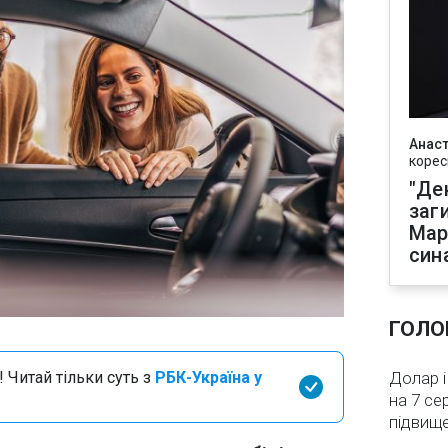
Анаст
корес
"Де
заг
Мар
син
ГОЛО
 Читай тільки суть з
РБК-Україна у
Долар і
на 7 се
підвищ