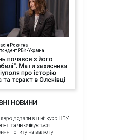
асія Рокитна
пондент РБК-Україна
нь почався з його
ибелі". Мати захисника
іуполя про історію
а та теракт в Оленівці
ВНІ НОВИНИ
 євро додали в ціні: курс НБУ
рпня та чи очікується
ення попиту на валюту