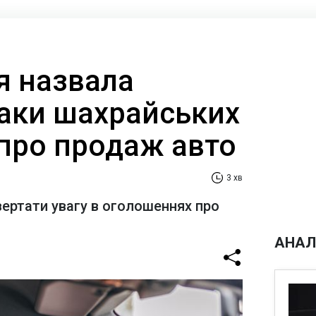
я назвала
наки шахрайських
про продаж авто
3 хв
ертати увагу в оголошеннях про
АНАЛ