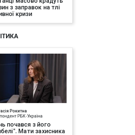
танці масово крадуть
зин з заправок на тлі
ивної кризи
ІТИКА
асія Рокитна
пондент РБК-Україна
нь почався з його
ибелі". Мати захисника