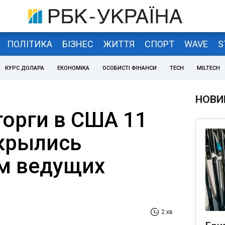
ПОЛІТИКА
БІЗНЕС
ЖИТТЯ
СПОРТ
WAVE
S
КУРС ДОЛАРА
ЕКОНОМІКА
ОСОБИСТІ ФІНАНСИ
TECH
MILTECH
НОВИ
орги в США 11
крылись
м ведущих
2 хв