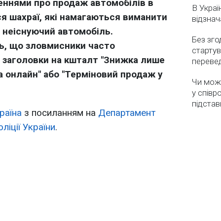
ннями про продаж автомобілів в
В Украї
я шахраї, які намагаються виманити
відзнач
 неіснуючий автомобіль.
Без зго
ь, що зловмисники часто
стартув
 заголовки на кшталт "Знижка лише
перевед
да онлайн" або "Терміновий продаж у
Чи мож
у співр
підстав
раїна
з посиланням на
Департамент
оліції України
.