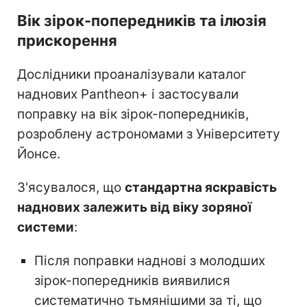
Вік зірок-попередників та ілюзія
прискорення
Дослідники проаналізували каталог
наднових Pantheon+ і застосували
поправку на вік зірок-попередників,
розроблену астрономами з Університету
Йонсе.
З'ясувалося, що
стандартна яскравість
наднових залежить від віку зоряної
системи
:
Після поправки наднові з молодших
зірок-попередників виявилися
систематично тьмянішими за ті, що