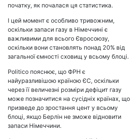
початку, як почалася ця статистика.
І цей момент є особливо тривожним,
оскільки запаси газу в Німеччині є
важливими для всього Євросоюзу,
оскільки вони становлять понад 20% від
загальної ємності сховищ у всьому блоці.
Politico пояснює, що ФРН є
найуразливішою країною ЄС, оскільки
через її величезні розміри дефіцит газу
може позначитися на сусідніх країнах, що
призведе до зростання цент у всьому
блоці, якщо Берлін не зможе відновити
запаси Німеччини.