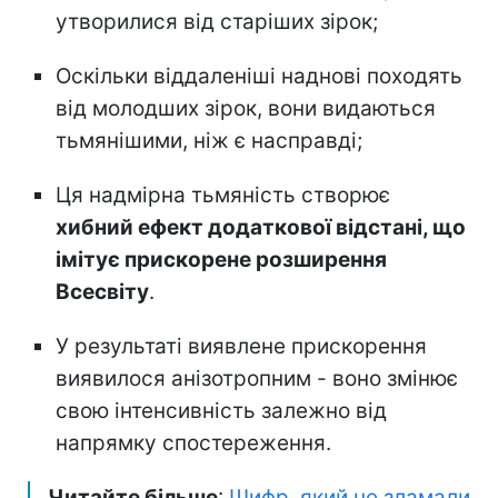
утворилися від старіших зірок;
Оскільки віддаленіші наднові походять
від молодших зірок, вони видаються
тьмянішими, ніж є насправді;
Ця надмірна тьмяність створює
хибний ефект додаткової відстані, що
імітує прискорене розширення
Всесвіту
.
У результаті виявлене прискорення
виявилося анізотропним - воно змінює
свою інтенсивність залежно від
напрямку спостереження.
Читайте більше
:
Шифр, який не зламали