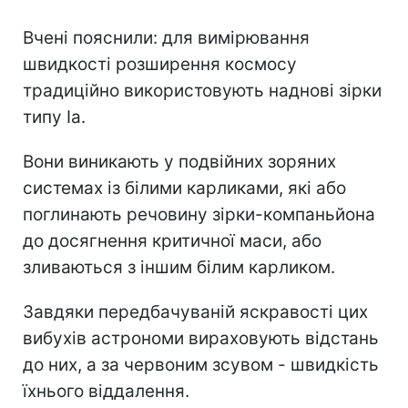
Вчені пояснили: для вимірювання
швидкості розширення космосу
традиційно використовують наднові зірки
типу Ia.
Вони виникають у подвійних зоряних
системах із білими карликами, які або
поглинають речовину зірки-компаньйона
до досягнення критичної маси, або
зливаються з іншим білим карликом.
Завдяки передбачуваній яскравості цих
вибухів астрономи вираховують відстань
до них, а за червоним зсувом - швидкість
їхнього віддалення.