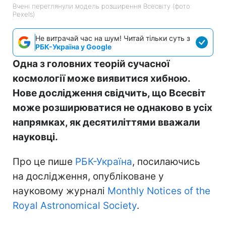
Вчені переглянули модель розширення Всесвіту (фото:
Pexels)
Не витрачай час на шум! Читай тільки суть з
РБК-Україна у Google
Одна з головних теорій сучасної
космології може виявитися хибною.
Нове дослідження свідчить, що Всесвіт
може розширюватися не однаково в усіх
напрямках, як десятиліттями вважали
науковці.
Про це пише
РБК-Україна
, посилаючись
на дослідження, опубліковане у
науковому журналі
Monthly Notices of the
Royal Astronomical Society
.