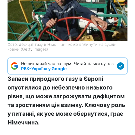
Фото: дефіцит газу в Німеччині може вплинути на сусідні
країни (Getty Images)
Не витрачай час на шум! Читай тільки суть з
РБК-Україна у Google
Запаси природного газу в Європі
опустилися до небезпечно низького
рівня, що може загрожувати дефіцитом
та зростанням цін взимку. Ключову роль
у питанні, як усе може обернутися, грає
Німеччина.