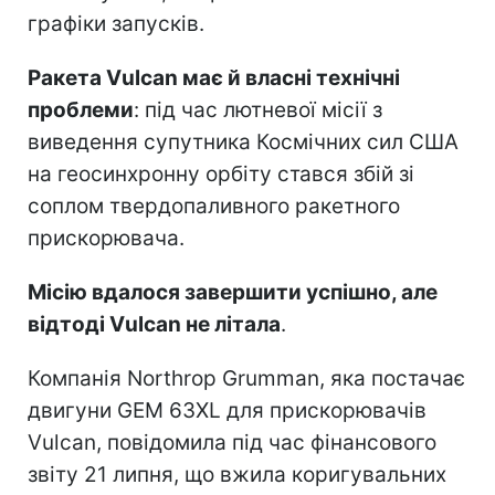
графіки запусків.
Ракета Vulcan має й власні технічні
проблеми
: під час лютневої місії з
виведення супутника Космічних сил США
на геосинхронну орбіту стався збій зі
соплом твердопаливного ракетного
прискорювача.
Місію вдалося завершити успішно, але
відтоді Vulcan не літала
.
Компанія Northrop Grumman, яка постачає
двигуни GEM 63XL для прискорювачів
Vulcan, повідомила під час фінансового
звіту 21 липня, що вжила коригувальних