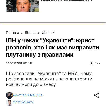
Головна
»
Бізнес
»
Фінанси
ІПН у чеках "Укрпошти": юрист
розповів, хто і як має виправити
плутанину з правилами
14:05 07.08.2026 Пт
5 хв
Що заявляли ''Укрпошта'' та НБУ і чому
роз’яснення не можуть встановлювати
нові вимоги до бізнесу
АНАСТАСІЯ МАЦЕПА
ОЛЕГ ХОМЧУК