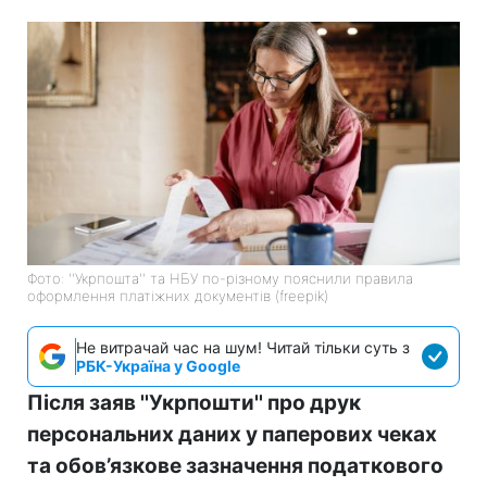
Фото: ''Укрпошта'' та НБУ по-різному пояснили правила
оформлення платіжних документів (freepik)
Не витрачай час на шум! Читай тільки суть з
РБК-Україна у Google
Після заяв ''Укрпошти'' про друк
персональних даних у паперових чеках
та обов’язкове зазначення податкового