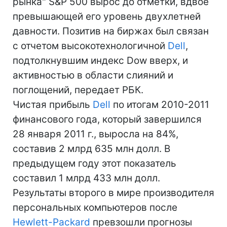
рынка" S&P 500 вырос до отметки, вдвое
превышающей его уровень двухлетней
давности. Позитив на биржах был связан
с отчетом высокотехнологичной
Dell
,
подтолкнувшим индекс Dow вверх, и
активностью в области слияний и
поглощений, передает РБК.
Чистая прибыль
Dell
по итогам 2010-2011
финансового года, который завершился
28 января 2011 г., выросла на 84%,
составив 2 млрд 635 млн долл. В
предыдущем году этот показатель
составил 1 млрд 433 млн долл.
Результаты второго в мире производителя
персональных компьютеров после
Hewlett-Packard
превзошли прогнозы