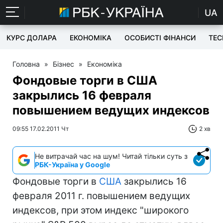
UA
КУРС ДОЛАРА
ЕКОНОМІКА
ОСОБИСТІ ФІНАНСИ
TEC
Головна
»
Бізнес
»
Економіка
Фондовые торги в США
закрылись 16 февраля
повышением ведущих индексов
09:55 17.02.2011 Чт
2 хв
Не витрачай час на шум! Читай тільки суть з
РБК-Україна у Google
Фондовые торги в
США
закрылись 16
февраля 2011 г. повышением ведущих
индексов, при этом индекс "широкого