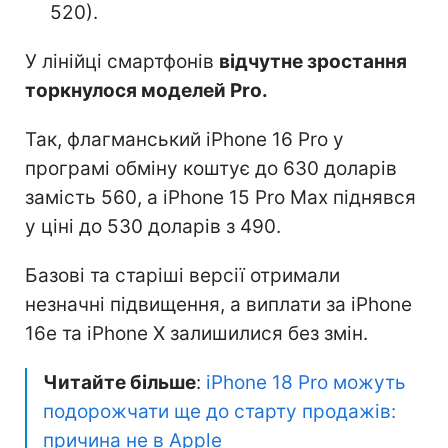
520).
У лінійці смартфонів
відчутне зростання
торкнулося моделей Pro.
Так, флагманський iPhone 16 Pro у
програмі обміну коштує до 630 доларів
замість 560, а iPhone 15 Pro Max піднявся
у ціні до 530 доларів з 490.
Базові та старіші версії отримали
незначні підвищення, а виплати за iPhone
16e та iPhone X залишилися без змін.
Читайте більше
:
iPhone 18 Pro можуть
подорожчати ще до старту продажів:
причина не в Apple