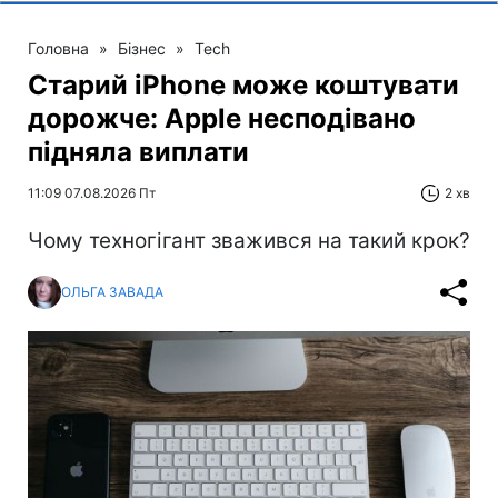
Головна
»
Бізнес
»
Tech
Старий iPhone може коштувати
дорожче: Apple несподівано
підняла виплати
11:09 07.08.2026 Пт
2 хв
Чому техногігант зважився на такий крок?
ОЛЬГА ЗАВАДА