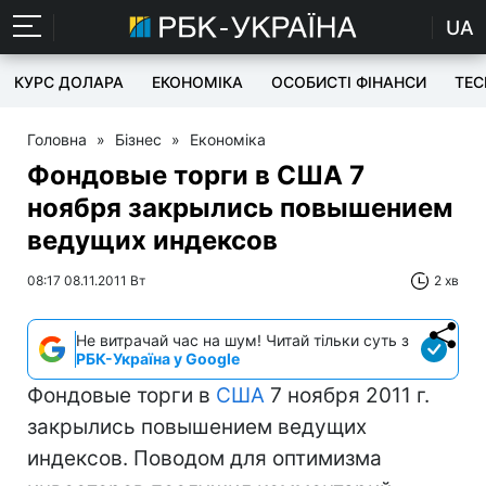
UA
КУРС ДОЛАРА
ЕКОНОМІКА
ОСОБИСТІ ФІНАНСИ
TEC
Головна
»
Бізнес
»
Економіка
Фондовые торги в США 7
ноября закрылись повышением
ведущих индексов
08:17 08.11.2011 Вт
2 хв
Не витрачай час на шум! Читай тільки суть з
РБК-Україна у Google
Фондовые торги в
США
7 ноября 2011 г.
закрылись повышением ведущих
индексов. Поводом для оптимизма