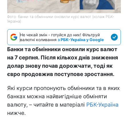
Фото: банки та обмінники оновили курс валют (колаж РБК-
Україна)
Не чекай змін - готуйся до них! Фільтруй
валютні коливання
з РБК-Україна у Google
Банки та обмінники оновили курс валют
на 7 серпня. Після кількох днів зниження
долар знову почав дорожчати, тоді як
євро продовжив поступове зростання.
Які курси пропонують обмінники та в яких
банках можна найвигідніше обміняти
валюту, – читайте в матеріалі
РБК-Україна
нижче.