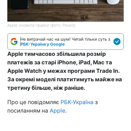
Apple оновила прайси (фото: Pexels)
Не витрачай час на шум! Читай тільки суть з
РБК-Україна у Google
Apple тимчасово збільшила розмір
платежів за старі iPhone, iPad, Mac та
Apple Watch у межах програми Trade In.
За окремі моделі платитимуть майже на
третину більше, ніж раніше.
Про це повідомляє
РБК-Україна
з
посиланням на
Apple
.