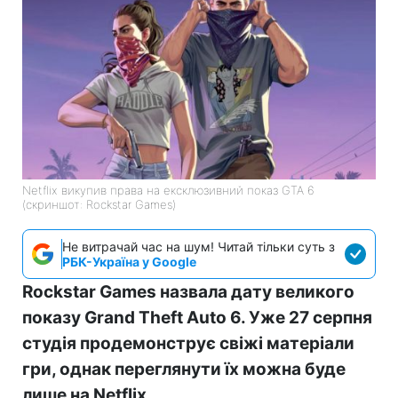
Netflix викупив права на ексклюзивний показ GTA 6
(скриншот: Rockstar Games)
Не витрачай час на шум! Читай тільки суть з
РБК-Україна у Google
Rockstar Games назвала дату великого
показу Grand Theft Auto 6. Уже 27 серпня
студія продемонструє свіжі матеріали
гри, однак переглянути їх можна буде
лише на Netflix.