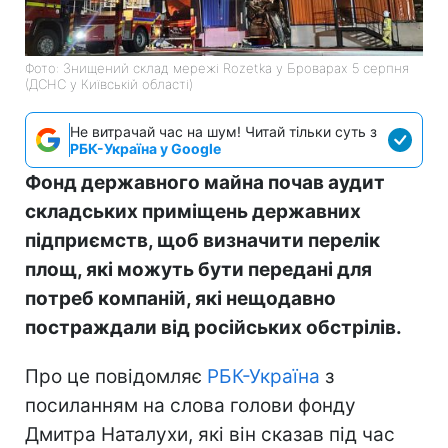
Фото: Знищений склад мережі Rozetka у Броварах 5 серпня
(ДСНС у Київській області)
Не витрачай час на шум! Читай тільки суть з
РБК-Україна у Google
Фонд державного майна почав аудит
складських приміщень державних
підприємств, щоб визначити перелік
площ, які можуть бути передані для
потреб компаній, які нещодавно
постраждали від російських обстрілів.
Про це повідомляє
РБК-Україна
з
посиланням на слова голови фонду
Дмитра Наталухи, які він сказав під час