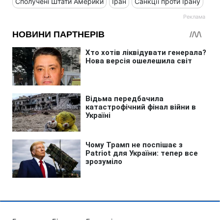
Сполучені Штати Америки
Іран
Санкції проти Ірану