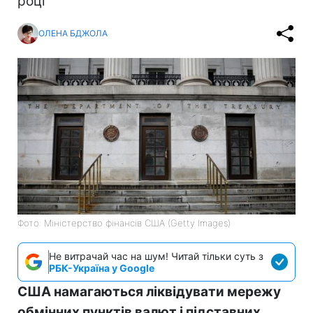
році
ОЛЕНА БДЖОЛА
Фото: Міністерство фінансів СШA (Getty Images)
Не витрачай час на шум! Читай тільки суть з
РБК-Україна у Google
США намагаються ліквідувати мережу
обмінних пунктів валют і підставних