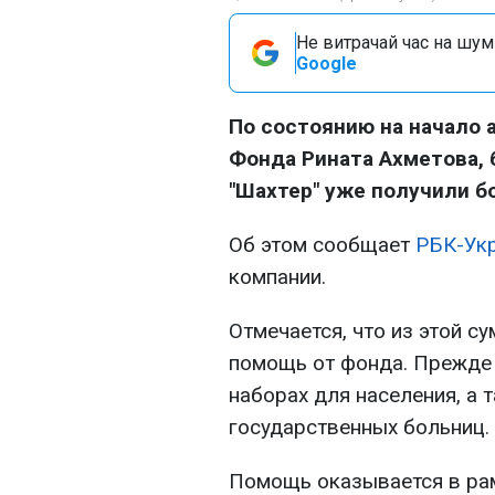
Не витрачай час на шум!
Google
По состоянию на начало 
Фонда Рината Ахметова, 
"Шахтер" уже получили б
Об этом сообщает
РБК-Ук
компании.
Отмечается, что из этой с
помощь от фонда. Прежде 
наборах для населения, а 
государственных больниц.
Помощь оказывается в рам