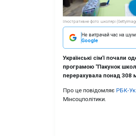
Ілюстративне фото: школярі (GettyImag
Не витрачай час на шум!
Google
Українські сім'ї почали 
програмою "Пакунок школ
перерахувала понад 308 м
Про це повідомляє
РБК-Ук
Мінсоцполітики.