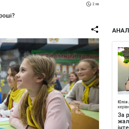
2 хв
роші?
АНАЛ
Юлія
керів
За р
жал
інт