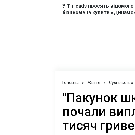
Головна
»
Життя
»
Суспільство
"Пакунок шк
почали вип
тисяч грив