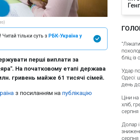
Ген
es)
ГОЛО
 Читай тільки суть з
РБК-Україна у
"Лякати
похолод
бліц із
одержувати перші виплати за
яра". На початковому етапі держава
Удар по
лн. гривень майже 61 тисячі сімей.
Одесі: 
день д
раїна
з посиланням на
публікацію
Ціни на
хліб, г
серпня
Долар і
зниженн
серпня 