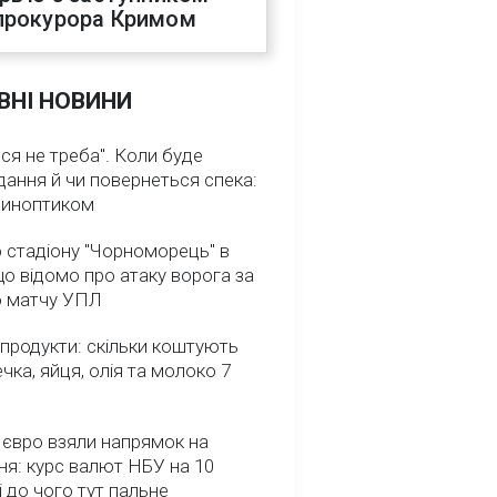
прокурора Кримом
ВНІ НОВИНИ
ся не треба". Коли буде
ання й чи повернеться спека:
 синоптиком
 стадіону "Чорноморець" в
що відомо про атаку ворога за
о матчу УПЛ
 продукти: скільки коштують
речка, яйця, олія та молоко 7
 євро взяли напрямок на
я: курс валют НБУ на 10
і до чого тут пальне