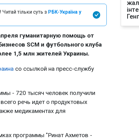
жал
інт
 Читай тільки суть з
РБК-Україна у
Ген
апреля гуманитарную помощь от
бизнесов SCM и футбольного клуба
олее 1,5 млн жителей Украины.
раина
со ссылкой на пресс-службу
уммы - 720 тысяч человек получили
всего речь идет о продуктовых
также медикаментах для
ках программы "Ринат Ахметов -