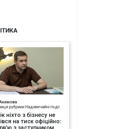
ІТИКА
 Акимова
ниця рубрики Надзвичайні події
ік ніхто з бізнесу не
івся на тиск офіційно:
ерв'ю з заступником