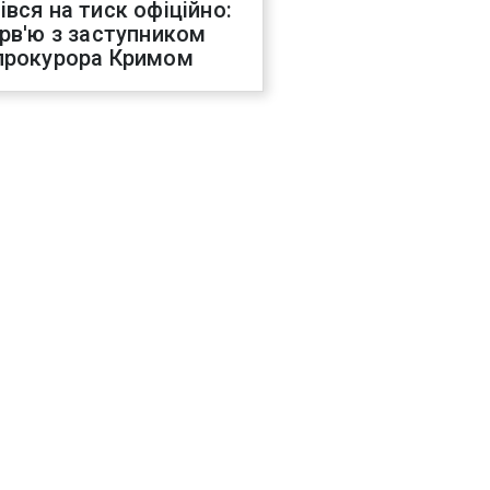
івся на тиск офіційно:
ерв'ю з заступником
прокурора Кримом