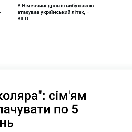
оляра": сім'ям
лачувати по 5
ень