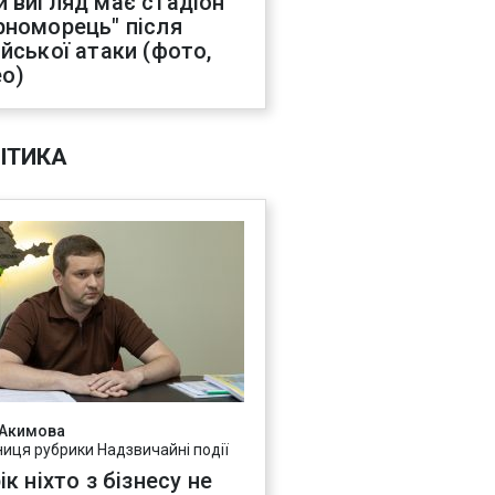
й вигляд має стадіон
рноморець" після
ійської атаки (фото,
ео)
ІТИКА
 Акимова
ниця рубрики Надзвичайні події
ік ніхто з бізнесу не