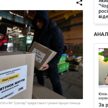
Яки
"Чо
рос
від
АНАЛ
Юлія
керів
 SCM и ФК "Шахтер" предоставил гуманитарную помощь
За р