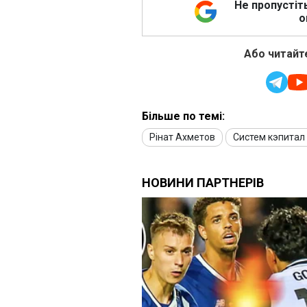
Не пропустіт
о
Або читайте
Більше по темі:
Рінат Ахметов
Систем кэпитал