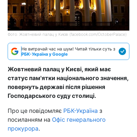
Фото: Жовтневий палац у Києві (facebook.com/OctoberPalace)
Не витрачай час на шум! Читай тільки суть з
РБК-Україна у Google
Жовтневий палац у Києві, який має
статус пам'ятки національного значення,
повернуть державі після рішення
Господарського суду столиці.
Про це повідомляє
РБК-Україна
з
посиланням на
Офіс генерального
прокурора
.