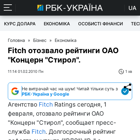
UA
КУРС ДОЛАРА
ЕКОНОМІКА
ОСОБИСТІ ФІНАНСИ
TEC
Головна
»
Бізнес
»
Економіка
Fitch отозвало рейтинги ОАО
"Концерн "Стирол".
11:14 01.02.2010 Пн
1 хв
Не витрачай час на шум! Читай тільки суть з
РБК-Україна у Google
Агентство
Fitch
Ratings сегодня, 1
февраля, отозвало рейтинги ОАО
"Концерн "Стирол", сообщает пресс-
служба
Fitch
. Долгосрочный рейтинг