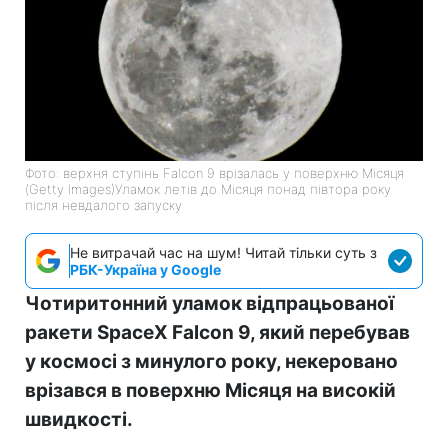
Фото: верхня ступінь Falcon 9 врізалась у поверхню Місяця
(Getty Images)Уламок летів до Місяця понад півтора року
після невдалого запуску
Не витрачай час на шум! Читай тільки суть з
РБК-Україна у Google
Чотиритонний уламок відпрацьованої
ракети SpaceX Falcon 9, який перебував
у космосі з минулого року, некеровано
врізався в поверхню Місяця на високій
швидкості.