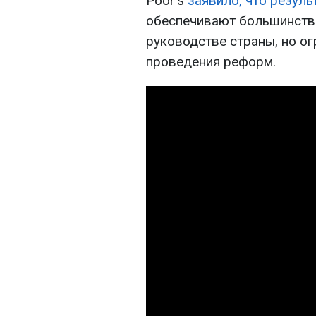
Poor's
заявило, что резул
обеспечивают большинство
руководстве страны, но о
проведения реформ.