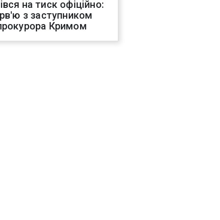
івся на тиск офіційно:
ерв'ю з заступником
прокурора Кримом