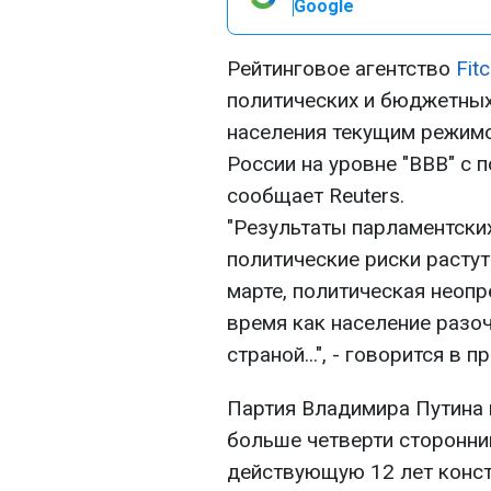
Google
Рейтинговое агентство
Fit
политических и бюджетных
населения текущим режимо
России на уровне "BBB" c 
сообщает Reuters.
"Результаты парламентских
политические риски расту
марте, политическая неопр
время как население разо
страной...", - говорится в 
Партия Владимира Путина 
больше четверти сторонни
действующую 12 лет конст