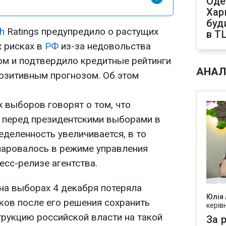
Оде
Харк
буд
ch
Ratings предупредило о растущих
в Т
 рисках в
РФ
из-за недовольства
м и подтвердило кредитные рейтинги
АНАЛ
позитивным прогнозом. Об этом
 выборов говорят о том, что
т перед президентскими выборами в
еделенность увеличивается, в то
чаровалось в режиме управления
пресс-релизе агентства.
на выборах 4 декабря потеряла
Юлія
ков после его решения сохранить
керів
рукцию российской власти на такой
За р