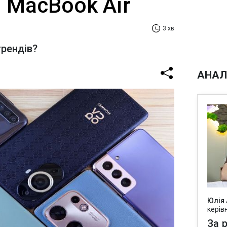
 MacBook Air
3 хв
трендів?
АНАЛ
Юлія
керів
За р