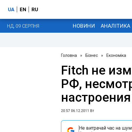
UA
EN
RU
НОВИНИ
АНАЛІТИКА
НД, 09 СЕРПНЯ
Головна
»
Бізнес
»
Економіка
Fitch не из
РФ, несмот
настроения
20:57 06.12.2011 Вт
Не витрачай час на шум!