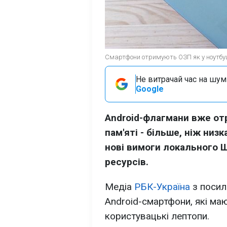
Смартфони отримують ОЗП як у ноутбуці
Не витрачай час на шум!
Google
Android-флагмани вже от
пам'яті - більше, ніж низ
нові вимоги локального Ш
ресурсів.
Медіа
РБК-Україна
з посил
Android-смартфони, які маю
користувацькі лептопи.