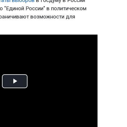
ьтаты выборов
в Госдуму в России
 "Единой России" в политическом
граничивают возможности для
Play
Video