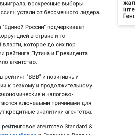
жал
и выиграла, воскресные выборы
інт
ссиян устали от бессменного лидера.
Ген
 "Единой России" подчеркивает
оррупцией в стране и то
 власти, которое до сих пор
и рейтинга Путина и Президента
ло агентство.
ш рейтинг "BBB" и позитивный
сии к резкому и продолжительному
 экономические и налогово-
таются ключевыми причинами для
шут кредитные аналитики агентства.
рейтинговое агентство Standard &