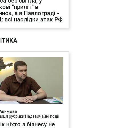
са без світла, у
ові "приліт" в
инок, а в Павлограді -
Ц: всі наслідки атак РФ
ІТИКА
 Акимова
ниця рубрики Надзвичайні події
ік ніхто з бізнесу не