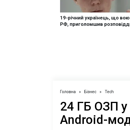
Головна
»
Бізнес
»
Tech
24 ГБ ОЗП у
Android-мод