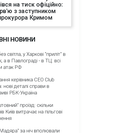
івся на тиск офіційно:
ерв'ю з заступником
прокурора Кримом
ВНІ НОВИНИ
з світла, у Харкові "приліт" в
, а в Павлограді - в ТЦ: всі
и атак РФ
ння керівника CEO Club
: нові деталі справи в
иві РБК-Україна
товний" проїзд: скільки
ів Київ витрачає на пільгові
зення
Мадяра" за ніч вполювали