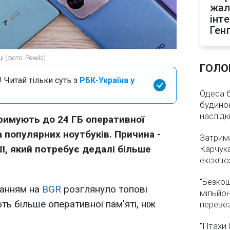
жал
інт
Ген
 (фото: Pexels)
ГОЛО
 Читай тільки суть з
РБК-Україна у
Одеса бе
будинок
наслідк
римують до 24 ГБ оперативної
ка популярних ноутбуків. Причина -
Затрима
І, який потребує дедалі більше
Карчука
ексклюз
"Безкош
анням на
BGR
розглянуло топові
мільйон
ть більше оперативної пам'яті, ніж
переве
"Птахи 