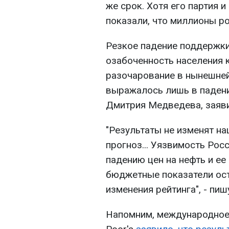
же срок. Хотя его партия 
показали, что миллионы ро
Резкое падение поддержки
озабоченность населения к
разочарование в нынешней
выражалось лишь в падени
Дмитрия Медведева, заяви
"Результаты не изменят на
прогноз... Уязвимость Рос
падению цен на нефть и ее
бюджетные показатели ос
изменения рейтинга", - пи
Напомним, международное 