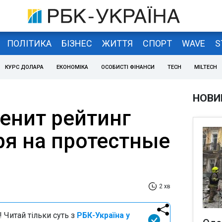
ПОЛІТИКА
БІЗНЕС
ЖИТТЯ
СПОРТ
WAVE
S
КУРС ДОЛАРА
ЕКОНОМІКА
ОСОБИСТІ ФІНАНСИ
TECH
MILTECH
НОВИ
менит рейтинг
ря на протестные
2 хв
 Читай тільки суть з
РБК-Україна у