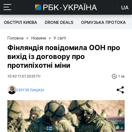
UA
ОБСТРІЛ КИЄВА
DRONE DEALS
ОРМУЗЬКА ПРОТОКА
Головна
»
Новини
»
У світі
Фінляндія повідомила ООН про
вихід із договору про
протипіхотні міни
10:42 11.07.2025 Пт
1 хв
СЕРГІЙ ПИШКІН