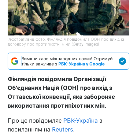
Ілюстративне фото: Фінляндія повідомила ООН про вихід із
договору про протипіхотні міни (Getty Images)
Вимкни хаос міжнародних новин! Отримуй
тільки важливе з
РБК-Україна у Google
Фінляндія повідомила Організації
Об'єднаних Націй (ООН) про вихід з
Оттавської конвенції, яка забороняє
використання протипіхотних мін.
Про це повідомляє
РБК-Україна
з
посиланням на
Reuters
.