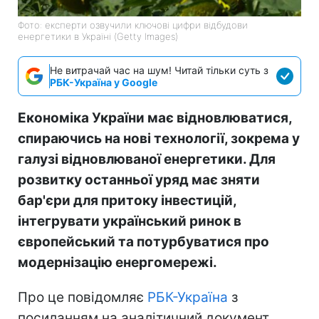
Фото: експерти озвучили ключові цифри відбудови
енергетики в Україні (Getty Images)
Не витрачай час на шум! Читай тільки суть з
РБК-Україна у Google
Економіка України має відновлюватися,
спираючись на нові технології, зокрема у
галузі відновлюваної енергетики. Для
розвитку останньої уряд має зняти
бар'єри для притоку інвестицій,
інтегрувати український ринок в
європейський та потурбуватися про
модернізацію енергомережі.
Про це повідомляє
РБК-Україна
з
посиланням на аналітичний документ,