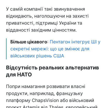
У самій компанії такі звинувачення
відкидають, наголошуючи на захисті
приватності, підтримці України та
відданості західним цінностям.
Більше цікавого
:
Пентагон інтегрує ШІ у
секретні мережі: що це змінює для
військових рішень США
Відсутність реальних альтернатив
для НАТО
Попри намагання розвивати власні
продукти, наприклад, французьку
платформу ChapsVision або військовий
проєкт Artemis від Thales, європейський