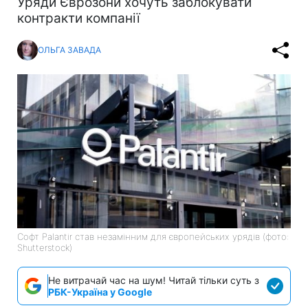
Уряди Єврозони хочуть заблокувати
контракти компанії
ОЛЬГА ЗАВАДА
Софт Palantir став незамінним для європейських урядів (фото:
Shutterstock)
Не витрачай час на шум! Читай тільки суть з
РБК-Україна у Google