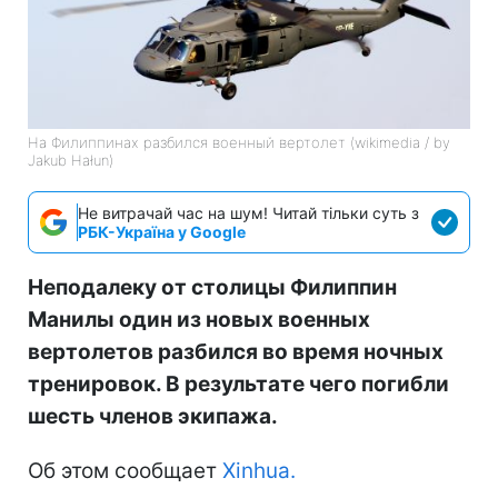
На Филиппинах разбился военный вертолет (wikimedia / by
Jakub Hałun)
Не витрачай час на шум! Читай тільки суть з
РБК-Україна у Google
Неподалеку от столицы Филиппин
Манилы один из новых военных
вертолетов разбился во время ночных
тренировок. В результате чего погибли
шесть членов экипажа.
Об этом сообщает
Xinhua.