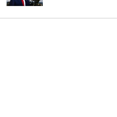
Головна
»
Бізнес
»
Енергетика
Херсон повністю залишився без
світла через атаку РФ, є перебої
з водою
14:10 06.08.2026 Чт
2 хв
Коли відновлять електропостачання?
ТЕТЯНА СТЕПАНОВА