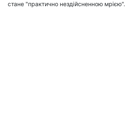
стане "практично нездійсненною мрією".