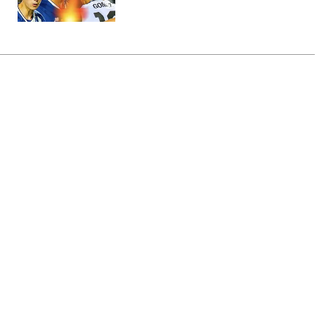
Головна
»
Новини
»
Війна в Україні
Окупанти атакували Київ
балістикою: що відомо на цей
момент
03:16 08.08.2026 Сб
1 хв
Ворог випустив відразу серію ракет
ПИЛИП БОЙКО