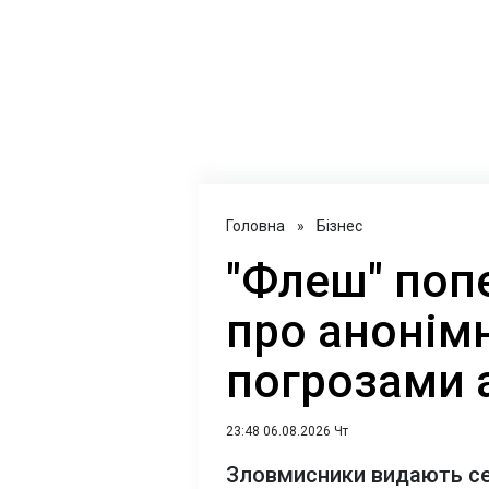
Головна
»
Бізнес
"Флеш" поп
про анонімн
погрозами 
23:48 06.08.2026 Чт
Зловмисники видають себ