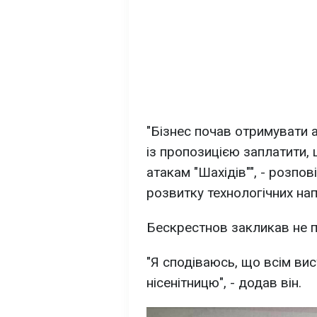
"Бізнес почав отримувати а
із пропозицією заплатити, 
атакам "Шахідів"", - розпо
розвитку технологічних на
Бескрестнов закликав не пі
"Я сподіваюсь, що всім вис
нісенітницю", - додав він.