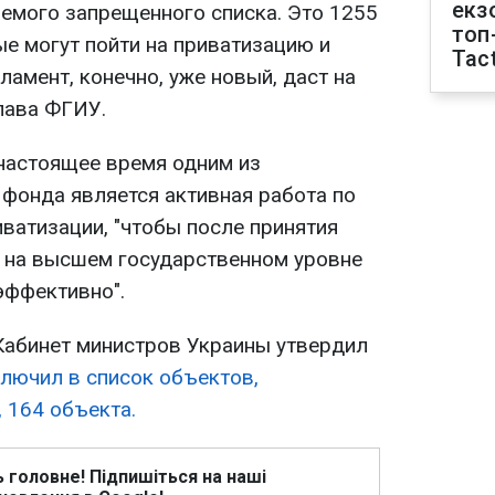
екз
аемого запрещенного списка. Это 1255
топ
ые могут пойти на приватизацию и
Tact
ламент, конечно, уже новый, даст на
глава ФГИУ.
настоящее время одним из
 фонда является активная работа по
ватизации, "чтобы после принятия
 на высшем государственном уровне
эффективно".
 Кабинет министров Украины утвердил
лючил в список объектов,
 164 объекта.
ь головне! Підпишіться на наші