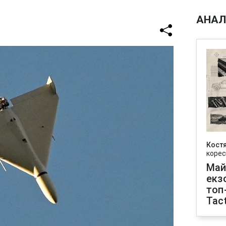
АНАЛ
Кост
корес
Май
екз
топ
Tact