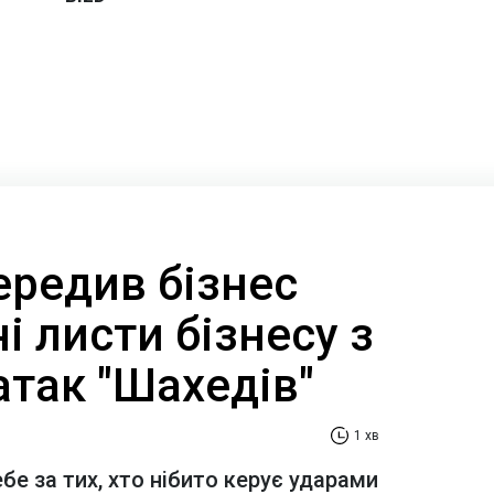
ередив бізнес
і листи бізнесу з
атак "Шахедів"
1 хв
е за тих, хто нібито керує ударами