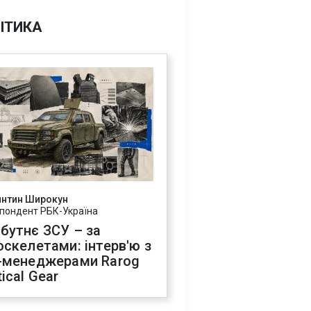
ІТИКА
янтин Широкун
пондент РБК-Україна
бутнє ЗСУ – за
оскелетами: інтерв'ю з
-менеджерами Rarog
ical Gear