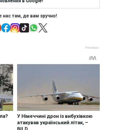
новлення в Google!
 нас там, де вам зручно!