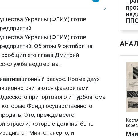
Тра
про
над
ущества Украины (ФГИУ) готов
ПП
редприятий.
ущества Украины (ФГИУ) готов
АНАЛ
редприятий. Об этом 9 октября на
 сообщил его глава Дмитрий
сс-служба ведомства.
иватизационный ресурс. Кроме двух
диционно считаются фаворитами
 Одесского припортового и Турбоатома
в, которые Фонд государственного
родать. Это, прежде всего,
Кост
ой отрасли, которые должны быть
корес
изацию от Минтопэнерго, и
Май