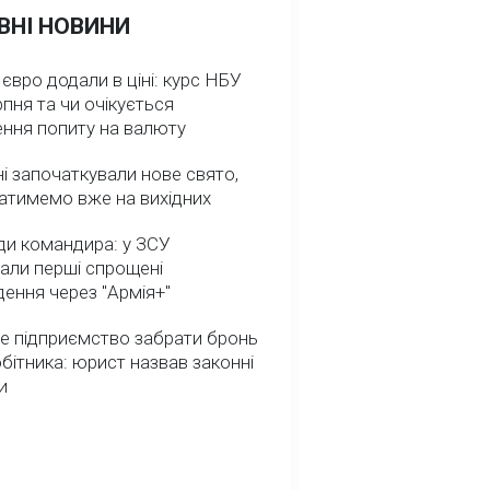
ВНІ НОВИНИ
 євро додали в ціні: курс НБУ
рпня та чи очікується
ення попиту на валюту
ні започаткували нове свято,
атимемо вже на вихідних
ди командира: у ЗСУ
али перші спрощені
ення через "Армія+"
е підприємство забрати бронь
обітника: юрист назвав законні
и