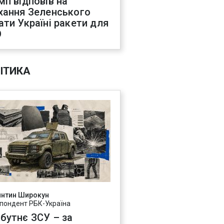
мп відповів на
хання Зеленського
ати Україні ракети для
О
ІТИКА
янтин Широкун
пондент РБК-Україна
бутнє ЗСУ – за