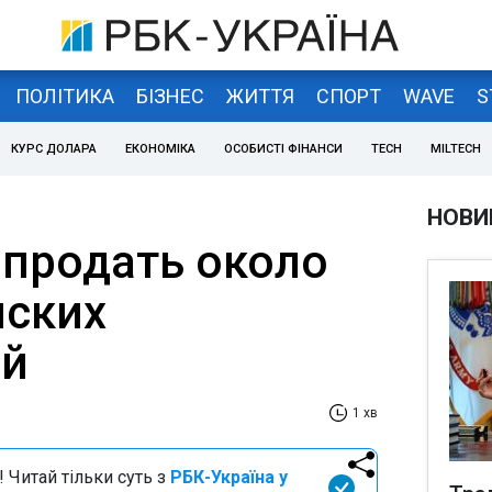
ПОЛІТИКА
БІЗНЕС
ЖИТТЯ
СПОРТ
WAVE
S
КУРС ДОЛАРА
ЕКОНОМІКА
ОСОБИСТІ ФІНАНСИ
TECH
MILTECH
НОВИ
 продать около
нских
ий
1 хв
 Читай тільки суть з
РБК-Україна у