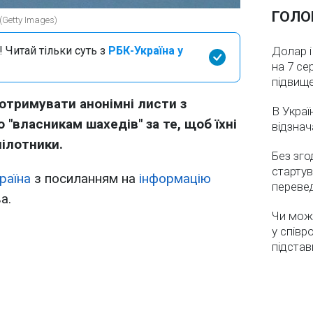
ГОЛО
(Getty Images)
 Читай тільки суть з
РБК-Україна у
Долар і
на 7 се
підвищ
 отримувати анонімні листи з
В Украї
 "власникам шахедів" за те, щоб їхні
відзнач
пілотники.
Без зго
стартув
раїна
з посиланням на
інформацію
перевед
а.
Чи мож
у співр
підстав