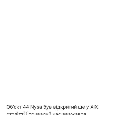
Об'єкт 44 Nysa був відкритий ще у XIX
столітті і тривалий час вважався