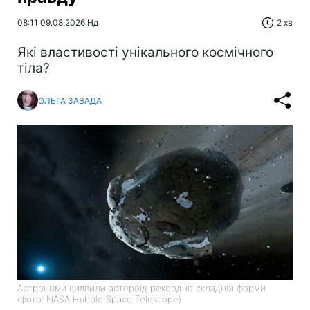
08:11 09.08.2026 Нд
2 хв
Які властивості унікального космічного
тіла?
ОЛЬГА ЗАВАДА
Астрономи виявили астероїд рекордно складної форми
(фото: NASA Hubble Space Telescope)