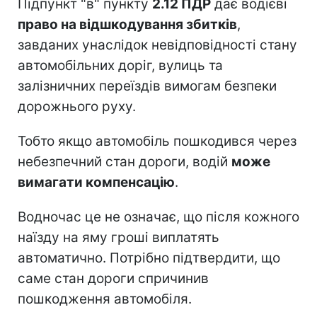
Підпункт "в" пункту
2.12 ПДР
дає водієві
право на відшкодування збитків
,
завданих унаслідок невідповідності стану
автомобільних доріг, вулиць та
залізничних переїздів вимогам безпеки
дорожнього руху.
Тобто якщо автомобіль пошкодився через
небезпечний стан дороги, водій
може
вимагати компенсацію
.
Водночас це не означає, що після кожного
наїзду на яму гроші виплатять
автоматично. Потрібно підтвердити, що
саме стан дороги спричинив
пошкодження автомобіля.