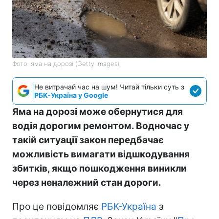
Фото: яма на дорозі (Getty Images)
Не витрачай час на шум! Читай тільки суть з
РБК-Україна у Google
Яма на дорозі може обернутися для
водія дорогим ремонтом. Водночас у
такій ситуації закон передбачає
можливість вимагати відшкодування
збитків, якщо пошкодження виникли
через неналежний стан дороги.
Про це повідомляє
РБК-Україна
з