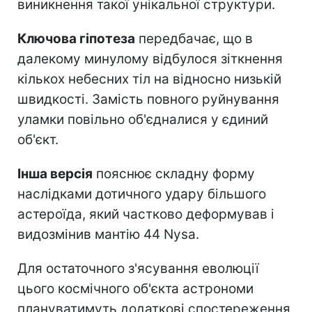
виникнення такої унікальної структури.
Ключова гіпотеза
передбачає, що в
далекому минулому відбулося зіткнення
кількох небесних тіл на відносно низькій
швидкості. Замість повного руйнування
уламки повільно об'єдналися у єдиний
об'єкт.
Інша версія
пояснює складну форму
наслідками дотичного удару більшого
астероїда, який частково деформував і
видозмінив мантію 44 Nysa.
Для остаточного з'ясування еволюції
цього космічного об'єкта астрономи
плануватимуть додаткові спостереження