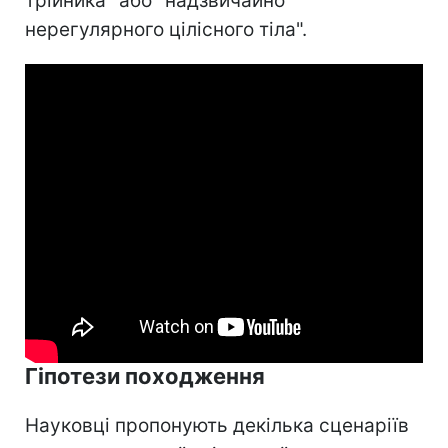
трійника" або "надзвичайно
нерегулярного цілісного тіла".
Гіпотези походження
Науковці пропонують декілька сценаріїв