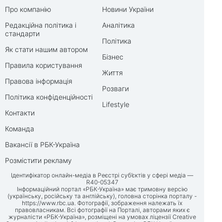
Про компанію
Новини України
Редакційна політика і
Аналітика
стандарти
Політика
Як стати нашим автором
Бізнес
Правила користування
Життя
Правова інформація
Розваги
Політика конфіденційності
Lifestyle
Контакти
Команда
Вакансії в РБК-Україна
Розмістити рекламу
Ідентифікатор онлайн-медіа в Реєстрі суб’єктів у сфері медіа —
R40-05347
Інформаційний портал «РБК-Україна» має тримовну версію
(українську, російську та англійську), головна сторінка порталу -
https://www.rbc.ua
. Фотографії, зображення належать їх
правовласникам. Всі фотографії на Порталі, авторами яких є
журналісти «РБК-Україна», розміщені на умовах ліцензії Creative