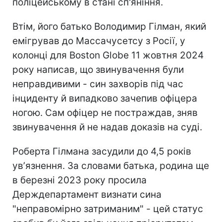
поліцейському в стані сп'яніння.
Втім, його батько Володимир Гілман, який
емігрував до Массачусетсу з Росії, у
колонці для Boston Globe 11 жовтня 2024
року написав, що звинувачення були
неправдивими - син захворів під час
інциденту й випадково зачепив офіцера
ногою. Сам офіцер не постраждав, зняв
звинувачення й не надав доказів на суді.
Роберта Гілмана засудили до 4,5 років
увʼязнення. За словами батька, родина ще
в березні 2023 року просила
Держдепартамент визнати сина
"неправомірно затриманим" - цей статус