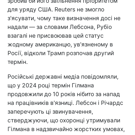
зробив би його звільнення пріоритетом
для уряду США. Reuters не змогло
з'ясувати, чому таке визначення досі не
надали — за словами Лебсона, Рубіо
взагалі не присвоював цей статус
жодному американцю, ув'язненому в
Росії, відколи Трамп розпочав другий
термін.
Російські державні медіа повідомляли,
що у 2024 році термін Гілмана
продовжили до 10 років нібито за напад
на працівників в'язниці. Лебсон і Річардс
заперечують ці звинувачення,
стверджуючи, що охоронці утримували
Гілмана в надзвичайно жорстких умовах,