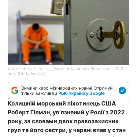
Фото: Роберт Гілман відбуває покарання у Воронежі з 2022
року (Getty Images)
Вимкни хаос міжнародних новин! Отримуй
тільки важливе з
РБК-Україна у Google
Колишній морський піхотинець США
Роберт Гілман, увʼязнений у Росії з 2022
року, за словами двох правозахисних
груп та його сестри, у червні впав у стан