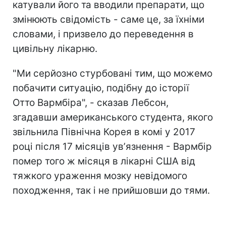
катували його та вводили препарати, що
змінюють свідомість - саме це, за їхніми
словами, і призвело до переведення в
цивільну лікарню.
"Ми серйозно стурбовані тим, що можемо
побачити ситуацію, подібну до історії
Отто Вармбіра", - сказав Лебсон,
згадавши американського студента, якого
звільнила Північна Корея в комі у 2017
році після 17 місяців увʼязнення - Вармбір
помер того ж місяця в лікарні США від
тяжкого ураження мозку невідомого
походження, так і не прийшовши до тями.