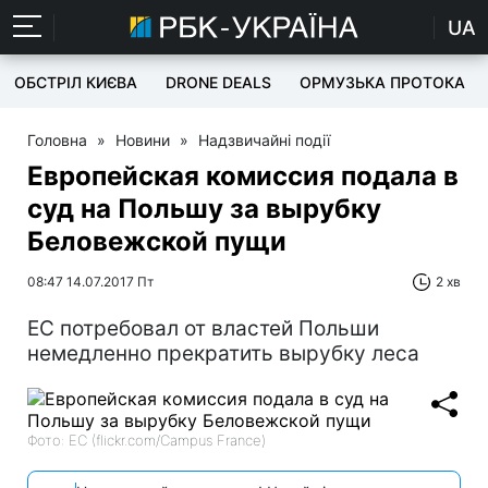
UA
ОБСТРІЛ КИЄВА
DRONE DEALS
ОРМУЗЬКА ПРОТОКА
Головна
»
Новини
»
Надзвичайні події
Европейская комиссия подала в
суд на Польшу за вырубку
Беловежской пущи
08:47 14.07.2017 Пт
2 хв
ЕС потребовал от властей Польши
немедленно прекратить вырубку леса
Фото: ЕС (flickr.com/Campus France)