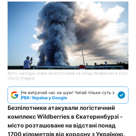
Фото: наслідки атаки безпілотників на склад Wildberries в Росії
(Getty Images)
Не витрачай час на шум! Читай тільки суть з
РБК-Україна у Google
Безпілотники атакували логістичний
комплекс Wildberries в Єкатеринбурзі -
місто розташоване на відстані понад
1700 кілометрів від кордону з Україною.