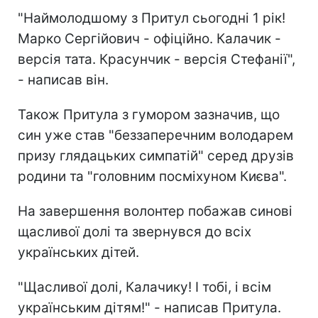
"Наймолодшому з Притул сьогодні 1 рік!
Марко Сергійович - офіційно. Калачик -
версія тата. Красунчик - версія Стефанії",
- написав він.
Також Притула з гумором зазначив, що
син уже став "беззаперечним володарем
призу глядацьких симпатій" серед друзів
родини та "головним посміхуном Києва".
На завершення волонтер побажав синові
щасливої долі та звернувся до всіх
українських дітей.
"Щасливої долі, Калачику! І тобі, і всім
українським дітям!" - написав Притула.