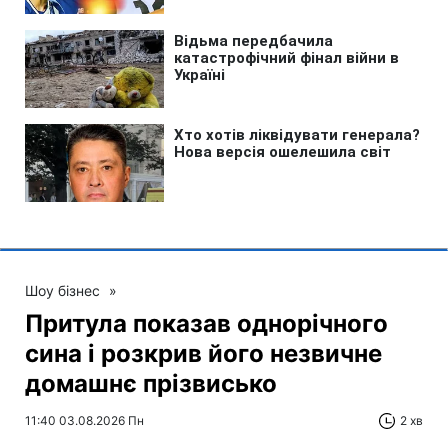
Шоу бізнес
»
Притула показав однорічного
сина і розкрив його незвичне
домашнє прізвисько
11:40 03.08.2026 Пн
2 хв