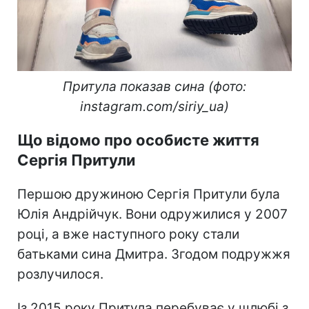
Притула показав сина (фото:
instagram.com/siriy_ua)
Що відомо про особисте життя
Сергія Притули
Першою дружиною Сергія Притули була
Юлія Андрійчук. Вони одружилися у 2007
році, а вже наступного року стали
батьками сина Дмитра. Згодом подружжя
розлучилося.
Із 2015 року Притула перебуває у шлюбі з