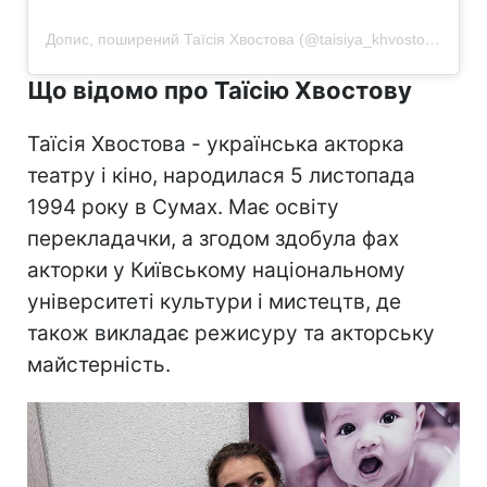
Допис, поширений Таїсія Хвостова (@taisiya_khvostova)
Що відомо про Таїсію Хвостову
Таїсія Хвостова - українська акторка
театру і кіно, народилася 5 листопада
1994 року в Сумах. Має освіту
перекладачки, а згодом здобула фах
акторки у Київському національному
університеті культури і мистецтв, де
також викладає режисуру та акторську
майстерність.