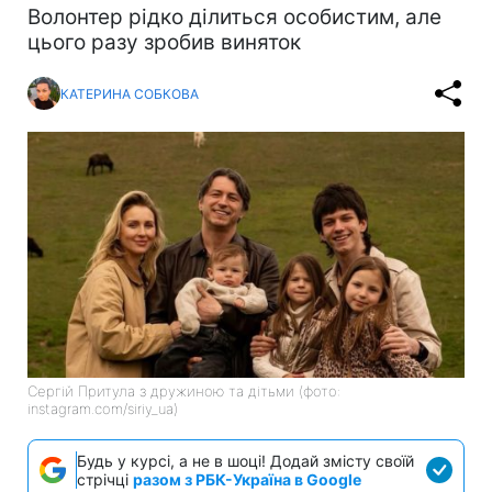
Волонтер рідко ділиться особистим, але
цього разу зробив виняток
КАТЕРИНА СОБКОВА
Сергій Притула з дружиною та дітьми (фото:
instagram.com/siriy_ua)
Будь у курсі, а не в шоці! Додай змісту своїй
стрічці
разом з РБК-Україна в Google