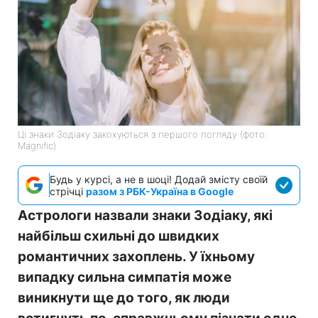
Ці знаки Зодіаку закохуються з першого погляду (фото:
Magnific)
Будь у курсі, а не в шоці! Додай змісту своїй
стрічці
разом з РБК-Україна в Google
Астрологи назвали знаки Зодіаку, які
найбільш схильні до швидких
романтичних захоплень. У їхньому
випадку сильна симпатія може
виникнути ще до того, як люди