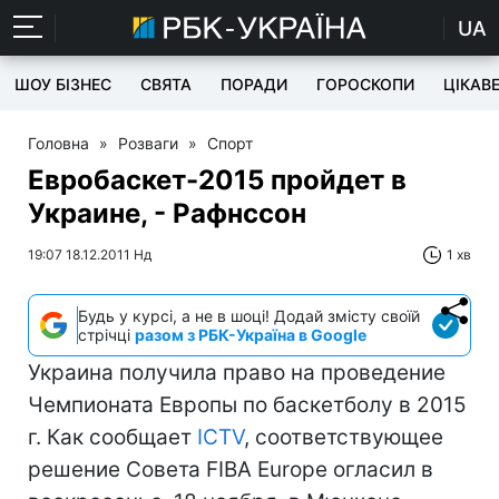
UA
ШОУ БІЗНЕС
СВЯТА
ПОРАДИ
ГОРОСКОПИ
ЦІКАВ
Головна
»
Розваги
»
Спорт
Евробаскет-2015 пройдет в
Украине, - Рафнссон
19:07 18.12.2011 Нд
1 хв
Будь у курсі, а не в шоці! Додай змісту своїй
стрічці
разом з РБК-Україна в Google
Украина получила право на проведение
Чемпионата Европы по баскетболу в 2015
г. Как сообщает
ICTV
, соответствующее
решение Совета FIBA Europe огласил в