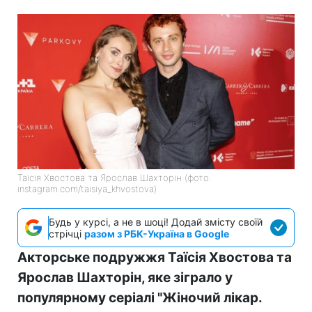
Таїсія Хвостова та Ярослав Шахторін (фото:
instagram.com/taisiya_khvostova)
Будь у курсі, а не в шоці! Додай змісту своїй
стрічці
разом з РБК-Україна в Google
Акторське подружжя Таїсія Хвостова та
Ярослав Шахторін, яке зіграло у
популярному серіалі "Жіночий лікар.