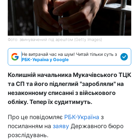
Фото: звинувачений під арештом (Getty Images)
Не витрачай час на шум! Читай тільки суть з
РБК-Україна у Google
Колишній начальника Мукачівського ТЦК
та СП та його підлеглий "заробляли" на
незаконному списанні з військового
обліку. Тепер їх судитимуть.
Про це повідомляє
РБК-Україна
з
посиланням на
заяву
Державного бюро
розслідувань.