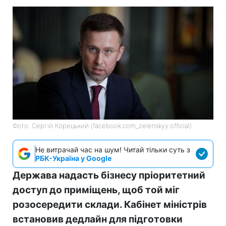
Фото: Сергій Корецький (facebook.com_zelenskyy.official)
Не витрачай час на шум! Читай тільки суть з
РБК-Україна у Google
Держава надасть бізнесу пріоритетний
доступ до приміщень, щоб той міг
розосередити склади. Кабінет міністрів
встановив дедлайн для підготовки