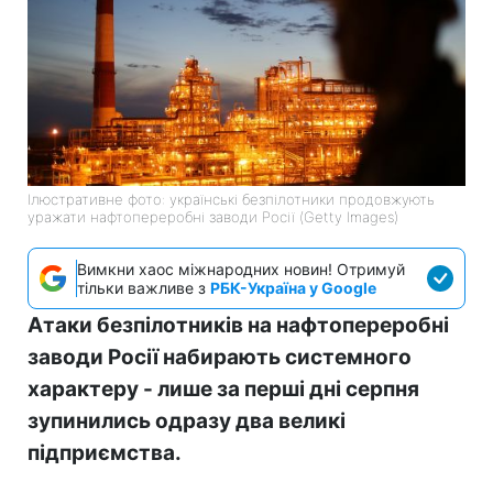
Ілюстративне фото: українські безпілотники продовжують
уражати нафтопереробні заводи Росії (Getty Images)
Вимкни хаос міжнародних новин! Отримуй
тільки важливе з
РБК-Україна у Google
Атаки безпілотників на нафтопереробні
заводи Росії набирають системного
характеру - лише за перші дні серпня
зупинились одразу два великі
підприємства.