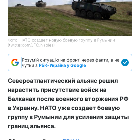
Фото: НАТО создает новую боевую группу в Румынии
(twitter.com/JFC_Naples)
Розумій ситуацію на фронті через факти, а не
чутки з
РБК-Україна у Google
Североатлантический альянс решил
нарастить присутствие войск на
Балканах после военного вторжения РФ
в Украину. НАТО уже создает боевую
группу в Румынии для усиления защиты
границ альянса.