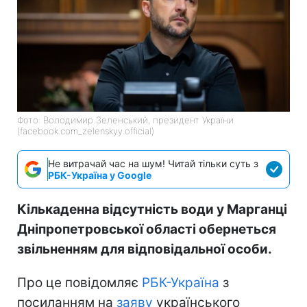
Фото: Володимир Зеленський, президент України
(facebook.com_zelenskyy.official)
Не витрачай час на шум! Читай тільки суть з
РБК-Україна у Google
Кількаденна відсутність води у Марганці
Дніпропетровської області обернеться
звільненням для відповідальної особи.
Про це повідомляє
РБК-Україна
з
посиланням на
заяву
українського