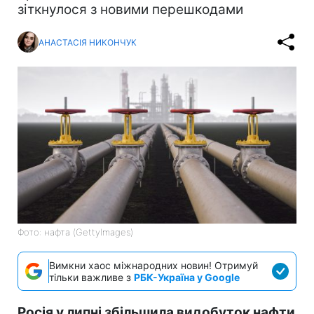
зіткнулося з новими перешкодами
АНАСТАСІЯ НИКОНЧУК
Фото: нафта (GettyImages)
Вимкни хаос міжнародних новин! Отримуй
тільки важливе з
РБК-Україна у Google
Росія у липні збільшила видобуток нафти