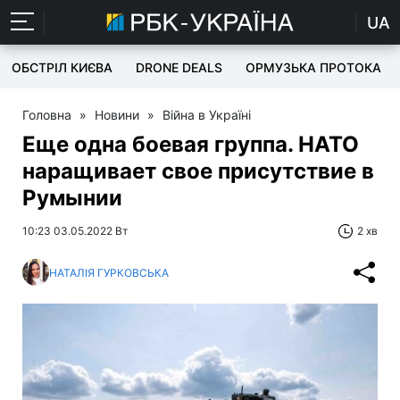
UA
ОБСТРІЛ КИЄВА
DRONE DEALS
ОРМУЗЬКА ПРОТОКА
Головна
»
Новини
»
Війна в Україні
Еще одна боевая группа. НАТО
наращивает свое присутствие в
Румынии
10:23 03.05.2022 Вт
2 хв
НАТАЛІЯ ГУРКОВСЬКА