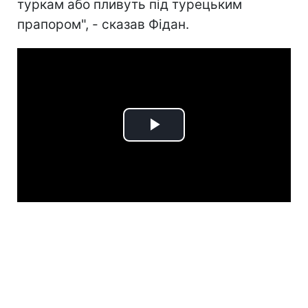
туркам або пливуть під турецьким
прапором", - сказав Фідан.
Play
Video