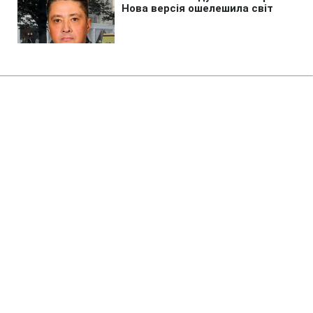
Головна
»
Новини
»
Війна в Україні
Зеленський про гарантії
безпеки від США: якщо Путін
знову вторгнеться, Америка
воюватиме за нас
21:39 08.08.2026 Сб
2 хв
Що відомо про гарантії безпеки США для
України?
ЕДУАРД ТКАЧ