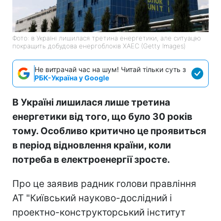
Фото: в Україні лишилася третина енергетики, але ситуацію
покращить добудова енергоблоків ХАЕС (Getty Images)
Не витрачай час на шум! Читай тільки суть з
РБК-Україна у Google
В Україні лишилася лише третина
енергетики від того, що було 30 років
тому. Особливо критично це проявиться
в період відновлення країни, коли
потреба в електроенергії зросте.
Про це заявив радник голови правління
АТ "Київський науково-дослідний і
проектно-конструкторський інститут