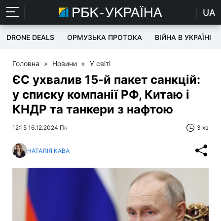
UA
DRONE DEALS
ОРМУЗЬКА ПРОТОКА
ВІЙНА В УКРАЇНІ
Головна
»
Новини
»
У світі
ЄС ухвалив 15-й пакет санкцій:
у списку компанії РФ, Китаю і
КНДР та танкери з нафтою
12:15 16.12.2024 Пн
3 хв
НАТАЛІЯ КАВА