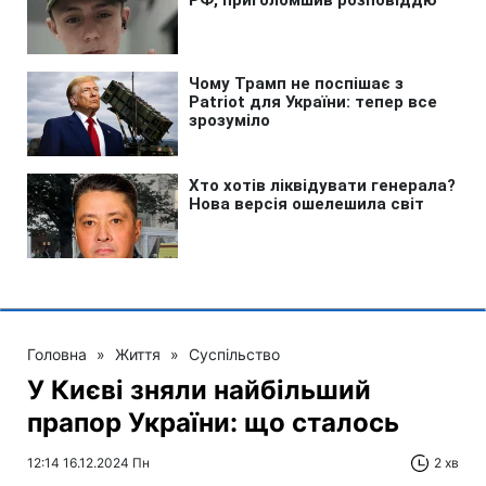
Головна
»
Життя
»
Суспільство
У Києві зняли найбільший
прапор України: що сталось
12:14 16.12.2024 Пн
2 хв