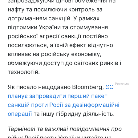
запроваджуючи цінові обмеження на
нафту та посилюючи контроль за
дотриманням санкцій. У рамках
підтримки України та стримування
російської агресії санкції постійно
посилюються, а їхній ефект відчутно
впливає на російську економіку,
обмежуючи доступ до світових ринків і
технологій.
Як писало нещодавно Bloomberg,
ЄС
планує запровадити перший пакет
санкцій проти Росії за дезінформаційні
операції
та іншу гібридну діяльність.
Термінові та важливі повідомлення про
війну Росії проти України читайте на