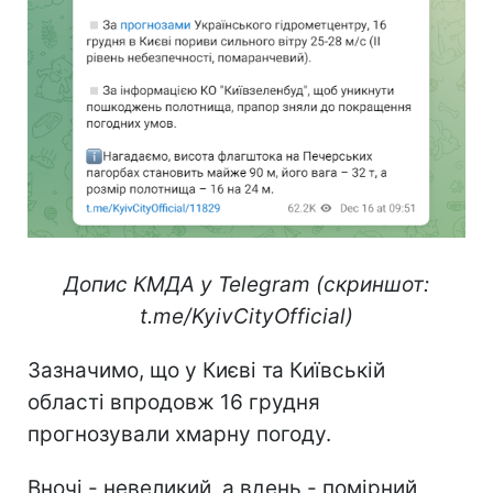
Допис КМДА у Telegram (скриншот:
t.me/KyivCityOfficial)
Зазначимо, що у Києві та Київській
області впродовж 16 грудня
прогнозували хмарну погоду.
Вночі - невеликий, а вдень - помірний