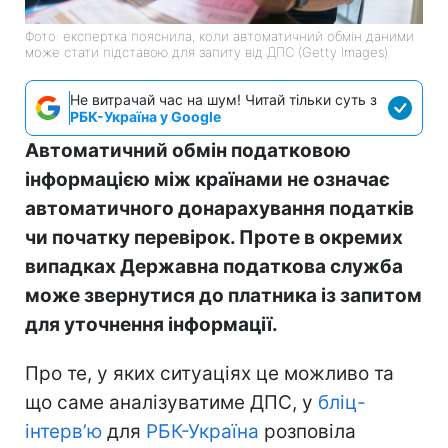
Фото: експертка пояснила, коли автоматичний обмін даними
може стати підставою для запиту від ДПС (Getty Images)
Не витрачай час на шум! Читай тільки суть з
РБК-Україна у Google
Автоматичний обмін податковою
інформацією між країнами не означає
автоматичного донарахування податків
чи початку перевірок. Проте в окремих
випадках Державна податкова служба
може звернутися до платника із запитом
для уточнення інформації.
Про те, у яких ситуаціях це можливо та
що саме аналізуватиме ДПС, у
бліц-
інтерв’ю
для
РБК-Україна
розповіла