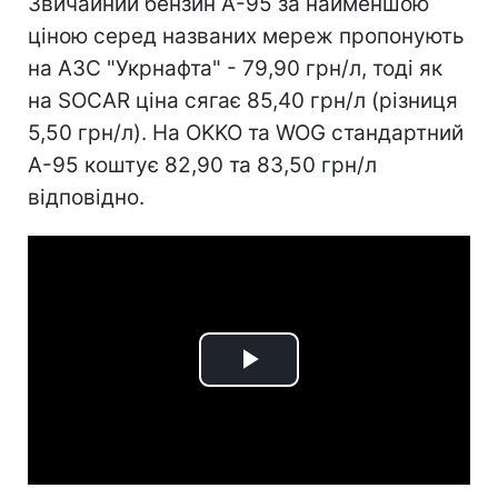
Звичайний бензин А-95 за найменшою
ціною серед названих мереж пропонують
на АЗС "Укрнафта" - 79,90 грн/л, тоді як
на SOCAR ціна сягає 85,40 грн/л (різниця
5,50 грн/л). На OKKO та WOG стандартний
А-95 коштує 82,90 та 83,50 грн/л
відповідно.
Play
Video