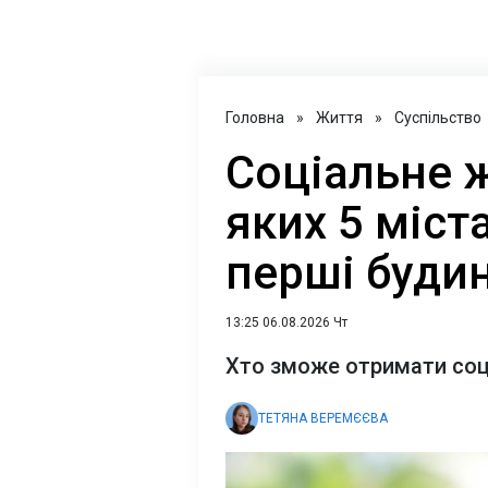
Головна
»
Життя
»
Суспільство
Соціальне ж
яких 5 міст
перші будин
13:25 06.08.2026 Чт
Хто зможе отримати соц
ТЕТЯНА ВЕРЕМЄЄВА