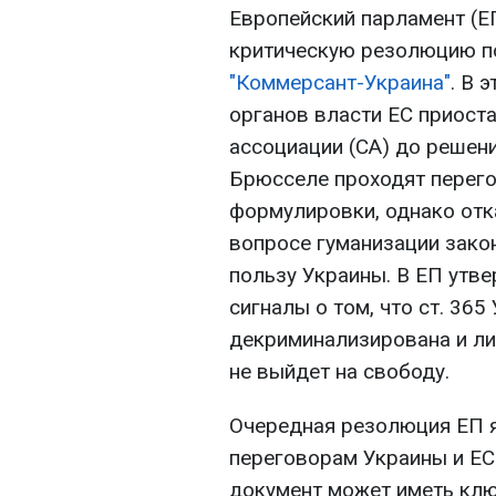
Европейский парламент (Е
критическую резолюцию по
"Коммерсант-Украина"
. В 
органов власти ЕС приост
ассоциации (СА) до решен
Брюсселе проходят перего
формулировки, однако отк
вопросе гуманизации зако
пользу Украины. В ЕП утве
сигналы о том, что ст. 365
декриминализирована и л
не выйдет на свободу.
Очередная резолюция ЕП я
переговорам Украины и ЕС
документ может иметь клю