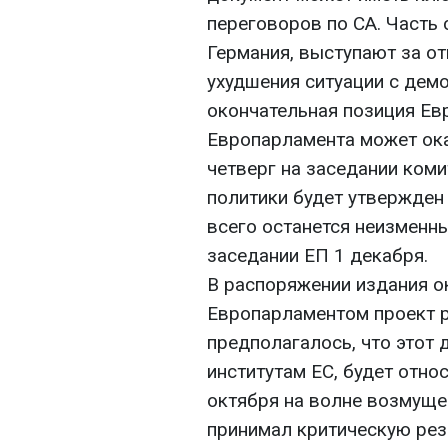
переговоров по СА. Часть 
Германия, выступают за от
ухудшения ситуации с демо
окончательная позиция Ев
Европарламента может ок
четверг на заседании ком
политики будет утвержден
всего останется неизменн
заседании ЕП 1 декабря.
В распоряжении издания 
Европарламентом проект р
предполагалось, что этот 
институтам ЕС, будет отно
октября на волне возмущ
принимал критическую ре