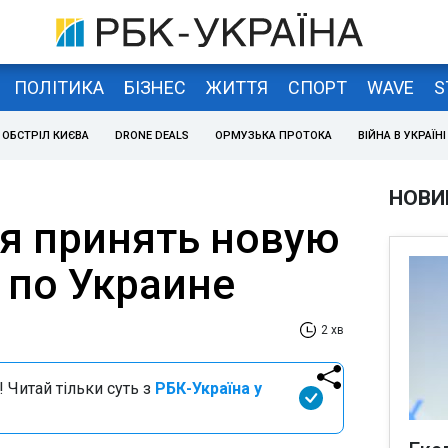
ПОЛІТИКА
БІЗНЕС
ЖИТТЯ
СПОРТ
WAVE
S
ОБСТРІЛ КИЄВА
DRONE DEALS
ОРМУЗЬКА ПРОТОКА
ВІЙНА В УКРАЇНІ
НОВИ
ся принять новую
по Украине
2 хв
 Читай тільки суть з
РБК-Україна у