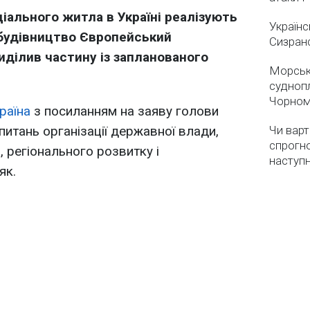
ціального житла в Україні реалізують
Українс
є будівництво Європейський
Сизран
иділив частину із запланованого
Морськ
суднопл
Чорном
раїна
з посиланням на заяву голови
питань організації державної влади,
Чи варт
спрогно
 регіонального розвитку і
наступ
як.