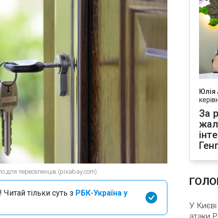
Юлія
керів
За р
жал
інт
Ген
ло для переселенців (pixabay.com)
ГОЛО
 Читай тільки суть з
РБК-Україна у
У Києві
атаки 