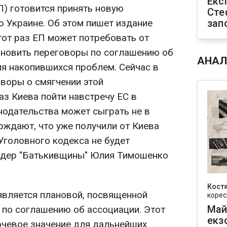
Екс
П) готовится принять новую
Сте
 Украине. Об этом пишет издание
зап
этот раз ЕП может потребовать от
ановить переговоры по соглашению об
АНАЛ
ия накопившихся проблем. Сейчас в
воры о смягчении этой
аз Киева пойти навстречу ЕС в
нодательства может сыграть не в
рждают, что уже получили от Киева
 Уголовного кодекса не будет
идер "Батькивщины" Юлия Тимошенко
Кост
вляется плановой, посвященной
корес
Май
 по соглашению об ассоциации. Этот
екз
чевое значение для дальнейших