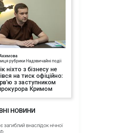
 Акимова
ниця рубрики Надзвичайні події
ік ніхто з бізнесу не
івся на тиск офіційно:
ерв'ю з заступником
прокурора Кримом
ВНІ НОВИНИ
 є загиблий внаслідок нічної
РФ