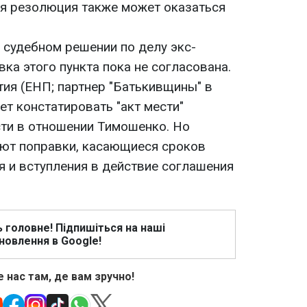
ая резолюция также может оказаться
о судебном решении по делу экс-
ка этого пункта пока не согласована.
тия (ЕНП; партнер "Батькивщины" в
т констатировать "акт мести"
ти в отношении Тимошенко. Но
ют поправки, касающиеся сроков
я и вступления в действие соглашения
ь головне! Підпишіться на наші
новлення в Google!
 нас там, де вам зручно!