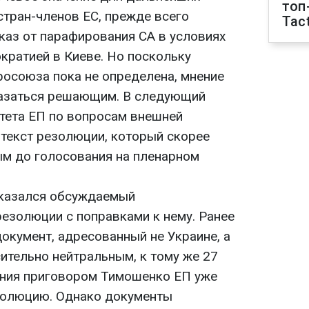
топ
стран-членов ЕС, прежде всего
Tact
каз от парафирования СА в условиях
кратией в Киеве. Но поскольку
росоюза пока не определена, мнение
азаться решающим. В следующий
итета ЕП по вопросам внешней
 текст резолюции, который скорее
ым до голосования на пленарном
оказался обсуждаемый
езолюции с поправками к нему. Ранее
документ, адресованный не Украине, а
сительно нейтральным, к тому же 27
ения приговором Тимошенко ЕП уже
золюцию. Однако документы