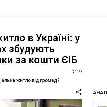
итло в Україні: у
ах збудують
ки за кошти ЄІБ
4 хв
іальне житло від громад?
АНАЛ