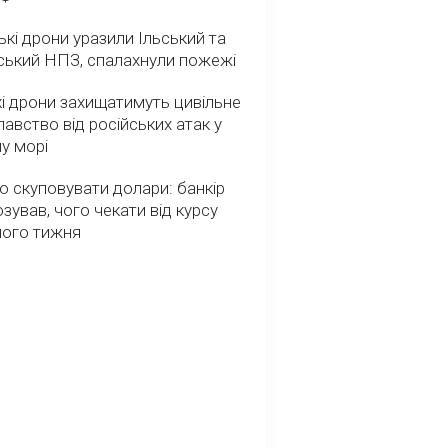
ькі дрони уразили Ільський та
ський НПЗ, спалахнули пожежі
і дрони захищатимуть цивільне
авство від російських атак у
у морі
о скуповувати долари: банкір
зував, чого чекати від курсу
ного тижня