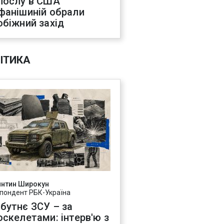
послу в США
фанішиній обрали
обіжний захід
ІТИКА
янтин Широкун
пондент РБК-Україна
бутнє ЗСУ – за
оскелетами: інтерв'ю з