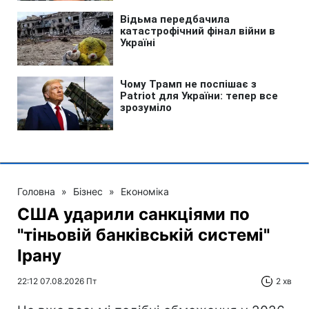
Головна
»
Бізнес
»
Економіка
США ударили санкціями по
"тіньовій банківській системі"
Ірану
22:12 07.08.2026 Пт
2 хв