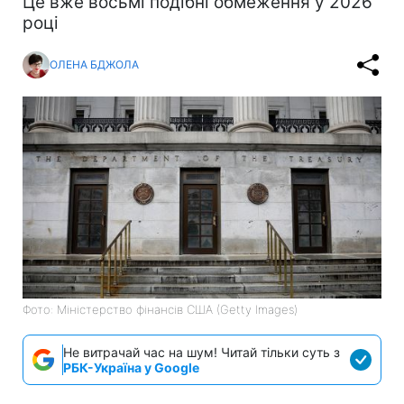
Це вже восьмі подібні обмеження у 2026
році
ОЛЕНА БДЖОЛА
Фото: Міністерство фінансів СШA (Getty Images)
Не витрачай час на шум! Читай тільки суть з
РБК-Україна у Google