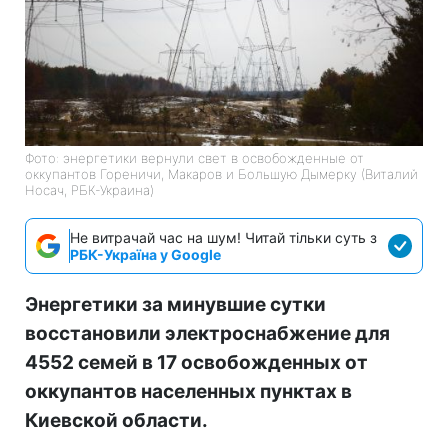
Фото: энергетики вернули свет в освобожденные от
оккупантов Гореничи, Макаров и Большую Дымерку (Виталий
Носач, РБК-Украина)
Не витрачай час на шум! Читай тільки суть з
РБК-Україна у Google
Энергетики за минувшие сутки
восстановили электроснабжение для
4552 семей в 17 освобожденных от
оккупантов населенных пунктах в
Киевской области.