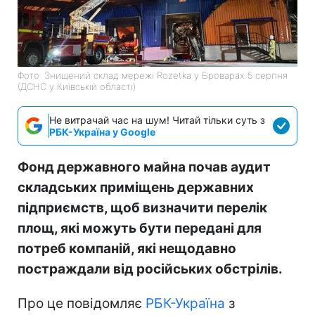
Фото: Знищений склад мережі Rozetka у Броварах 5 серпня
(ДСНС у Київській області)
Не витрачай час на шум! Читай тільки суть з
РБК-Україна у Google
Фонд державного майна почав аудит
складських приміщень державних
підприємств, щоб визначити перелік
площ, які можуть бути передані для
потреб компаній, які нещодавно
постраждали від російських обстрілів.
Про це повідомляє
РБК-Україна
з