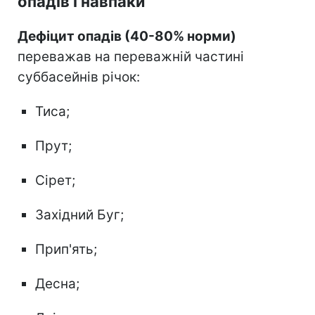
опадів і навпаки
Дефіцит опадів (40-80% норми)
переважав на переважній частині
суббасейнів річок:
Тиса;
Прут;
Сірет;
Західний Буг;
Прип'ять;
Десна;