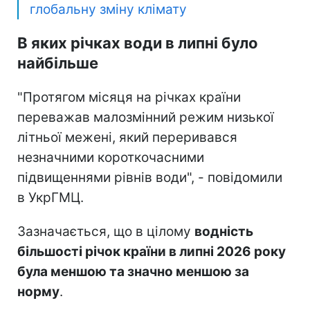
глобальну зміну клімату
В яких річках води в липні було
найбільше
"Протягом місяця на річках країни
переважав малозмінний режим низької
літньої межені, який переривався
незначними короткочасними
підвищеннями рівнів води", - повідомили
в УкрГМЦ.
Зазначається, що в цілому
водність
більшості річок країни в липні 2026 року
була меншою та значно меншою за
норму
.