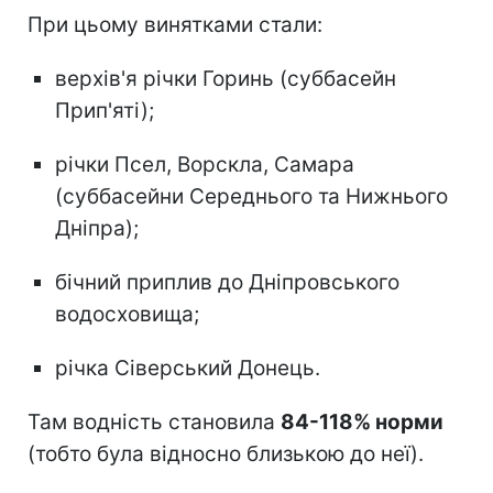
При цьому винятками стали:
верхів'я річки Горинь (суббасейн
Прип'яті);
річки Псел, Ворскла, Самара
(суббасейни Середнього та Нижнього
Дніпра);
бічний приплив до Дніпровського
водосховища;
річка Сіверський Донець.
Там водність становила
84-118% норми
(тобто була відносно близькою до неї).