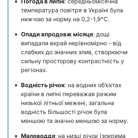
Погода в липні
: середньомісячна
температура повітря в Україні була
нижчою за норму на 0,2-1,9°C.
Опади впродовж місяця
: дощі
випадали вкрай нерівномірно - від
слабких до значних злив, створюючи
сильну просторову контрастність у
регіонах.
Водність річок
: на водних об'єктах
країни в липні переважав режим
низької літньої межені, загальна
водність більшості річок була
меншою та значно меншою за норму.
Маловоддя
: на низці річок (зокрема