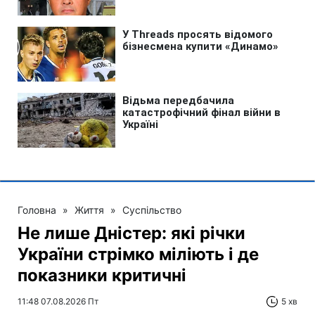
Головна
»
Життя
»
Суспільство
Не лише Дністер: які річки
України стрімко міліють і де
показники критичні
11:48 07.08.2026 Пт
5 хв