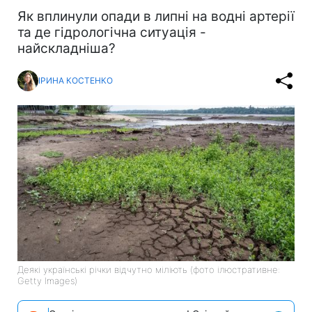
Як вплинули опади в липні на водні артерії
та де гідрологічна ситуація -
найскладніша?
ІРИНА КОСТЕНКО
Деякі українські річки відчутно міліють (фото ілюстративне:
Getty Images)