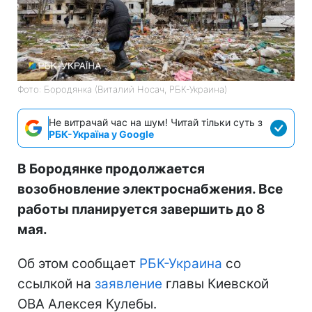
Фото: Бородянка (Виталий Носач, РБК-Украина)
Не витрачай час на шум! Читай тільки суть з
РБК-Україна у Google
В Бородянке продолжается
возобновление электроснабжения. Все
работы планируется завершить до 8
мая.
Об этом сообщает
РБК-Украина
со
ссылкой на
заявление
главы Киевской
ОВА Алексея Кулебы.