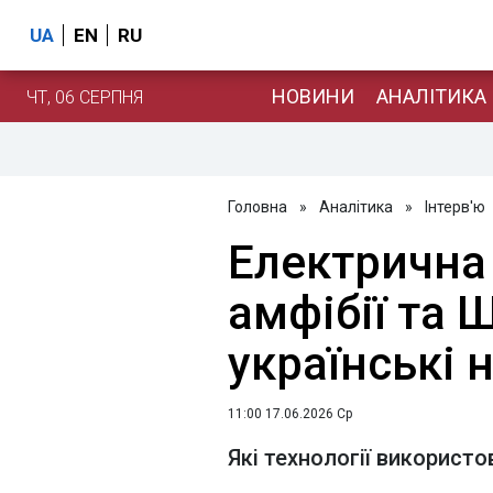
UA
EN
RU
НОВИНИ
АНАЛІТИКА
ЧТ, 06 СЕРПНЯ
Головна
»
Аналітика
»
Інтерв'ю
Електрична 
амфібії та 
українські 
11:00 17.06.2026 Ср
Які технології використо