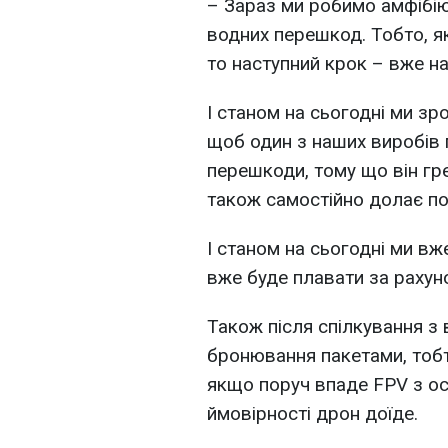
– Зараз ми робимо амфібію
водних перешкод. Тобто, я
то наступний крок – вже н
І станом на сьогодні ми зр
щоб один з наших виробів 
перешкоди, тому що він гр
також самостійно долає пол
І станом на сьогодні ми вж
вже буде плавати за рахун
Також після спілкування з
бронювання пакетами, тобт
якщо поруч впаде FPV з о
ймовірності дрон доїде.