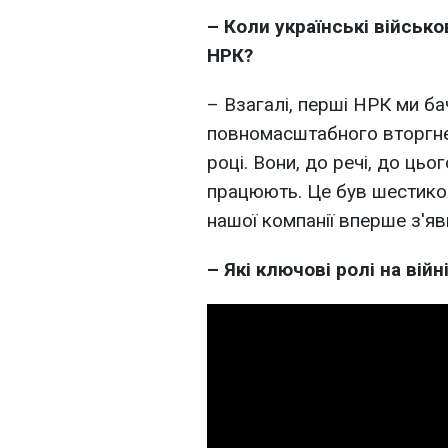
–
Коли українські військ
НРК?
– Взагалі, перші НРК ми ба
повномасштабного вторгне
році. Вони, до речі, до цьо
працюють. Це був шестикол
нашої компанії вперше з'яв
–
Які ключові ролі на вій