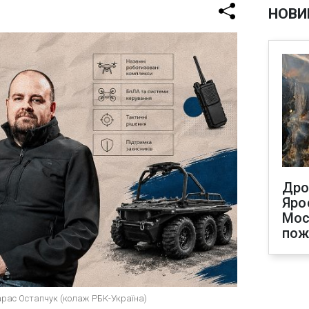
НОВИ
Дро
Яро
Мос
по
Тарас Остапчук (колаж РБК-Україна)