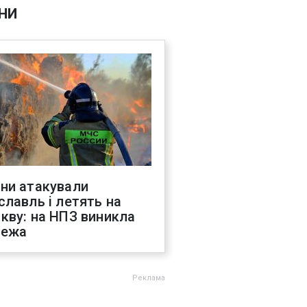
НИ
ни атакували
славль і летять на
кву: на НПЗ виникла
жежа