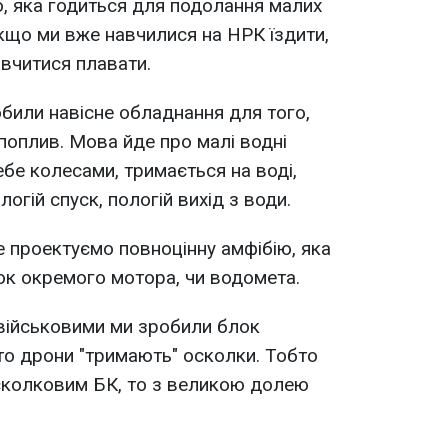
, яка годиться для подолання малих
кщо ми вже навчилися на НРК їздити,
авчитися плавати.
обили навісне обладнання для того,
поплив. Мова йде про малі водні
ебе колесами, тримається на воді,
огій спуск, пологій вихід з води.
е проектуємо повноцінну амфібію, яка
ок окремого мотора, чи водомета.
 військовими ми зробили блок
о дрони "тримають" осколки. Тобто
сколковим БК, то з великою долею