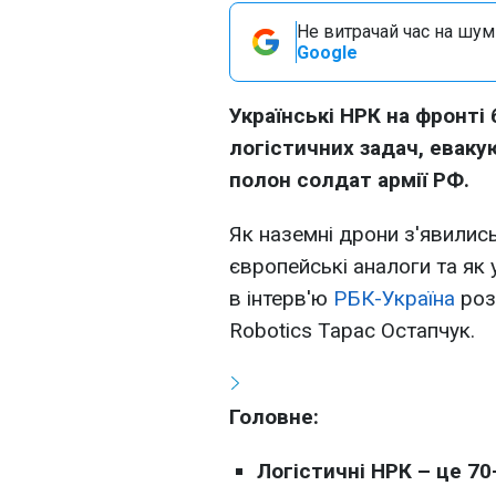
Не витрачай час на шум!
Google
Українські НРК на фронті 
логістичних задач, еваку
полон солдат армії РФ.
Як наземні дрони з'явились
європейські аналоги та як
в інтерв'ю
РБК-Україна
роз
Robotics Тарас Остапчук.
Головне:
Логістичні НРК –
це 70-