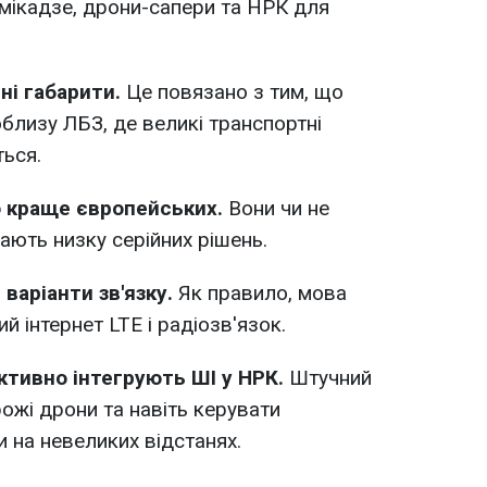
мікадзе, дрони-сапери та НРК для
ні габарити.
Це повязано з тим, що
близу ЛБЗ, де великі транспортні
ься.
о краще європейських.
Вони чи не
ають низку серійних рішень.
варіанти зв'язку.
Як правило, мова
ий інтернет LTE і радіозв'язок.
ктивно інтегрують ШІ у НРК.
Штучний
рожі дрони та навіть керувати
 на невеликих відстанях.