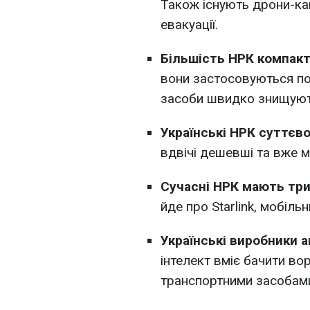
Також існують дрони-ка
евакуації.
Більшість НРК компакт
вони застосовуються по
засоби швидко знищуют
Українські НРК суттєв
вдвічі дешевші та вже м
Сучасні НРК мають три 
йде про Starlink, мобільн
Українські виробники а
інтелект вміє бачити во
транспортними засобами