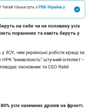
 Читай тільки суть з
РБК-Україна у
беруть на себе чи не половину усіх
юють поранених та навіть беруть у
 у ЗСУ, чим українські роботи кращі за
 у НРК "вживлюють" штучний інтелект –
повідає засновник та CEO Ratel
80% усіх наземних дронів на фронті.