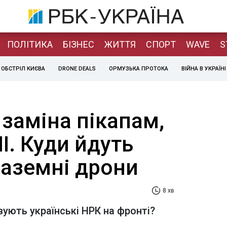
ПОЛІТИКА
БІЗНЕС
ЖИТТЯ
СПОРТ
WAVE
S
ОБСТРІЛ КИЄВА
DRONE DEALS
ОРМУЗЬКА ПРОТОКА
ВІЙНА В УКРАЇНІ
заміна пікапам,
ШІ. Куди йдуть
наземні дрони
8 хв
вують українські НРК на фронті?