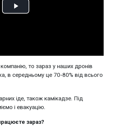
Play
Video
компанію, то зараз у наших дронів
ка, в середньому це 70-80% від всього
рних іде, також камікадзе. Під
іємо і евакуацію.
працюєте зараз?