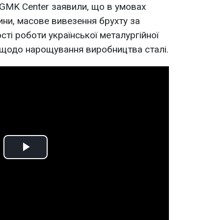
 GMK Center заявили, що в умовах
ни, масове вивезення брухту за
ті роботи української металургійної
в щодо нарощування виробництва сталі.
Play
Video