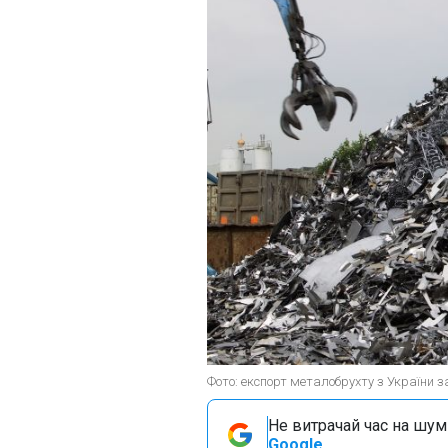
Фото: експорт металобрухту з України за
Не витрачай час на шум!
Google