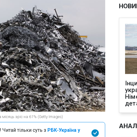
НОВИ
Інц
укр
Нім
дет
 місяць зріс на 61% (Getty Images)
АНАЛ
 Читай тільки суть з
РБК-Україна у