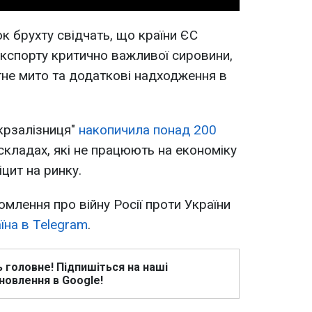
к брухту свідчать, що країни ЄС
кспорту критично важливої сировини,
не мито та додаткові надходження в
крзалізниця"
накопичила понад 200
складах, які не працюють на економіку
цит на ринку.
омлення про війну Росії проти України
їна в Telegram
.
ь головне! Підпишіться на наші
новлення в Google!