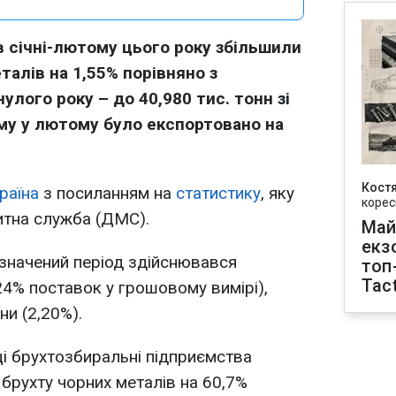
в січні-лютому цього року збільшили
талів на 1,55% порівняно з
улого року – до 40,980 тис. тонн зі
ому у лютому було експортовано на
Кост
раїна
з посиланням на
статистику
, яку
корес
тна служба (ДМС).
Май
екз
значений період здійснювався
топ
Tact
4% поставок у грошовому вимірі),
ни (2,20%).
і брухтозбиральні підприємства
 брухту чорних металів на 60,7%