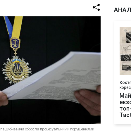
АНАЛ
Кост
корес
Май
екз
топ
Tact
депа Дубневича обросла процесуальними порушеннями