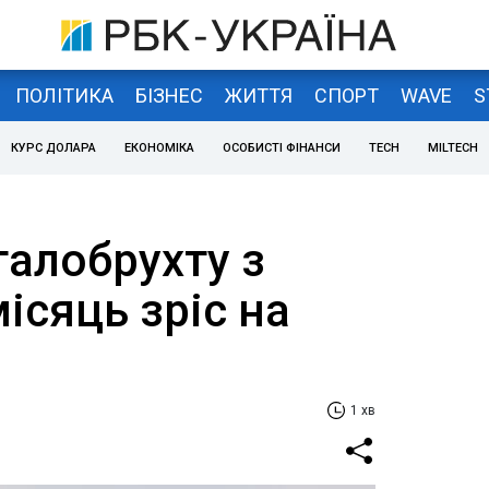
ПОЛІТИКА
БІЗНЕС
ЖИТТЯ
СПОРТ
WAVE
S
КУРС ДОЛАРА
ЕКОНОМІКА
ОСОБИСТІ ФІНАНСИ
TECH
MILTECH
талобрухту з
місяць зріс на
1 хв