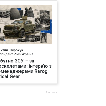
янтин Широкун
пондент РБК-Україна
бутнє ЗСУ – за
оскелетами: інтерв'ю з
-менеджерами Rarog
ical Gear