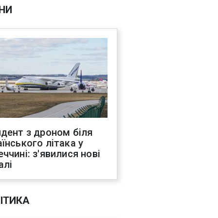
НИ
идент з дроном біля
аїнського літака у
еччині: з'явилися нові
алі
ІТИКА