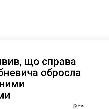
явив, що справа
бневича обросла
ьними
ми
2 хв