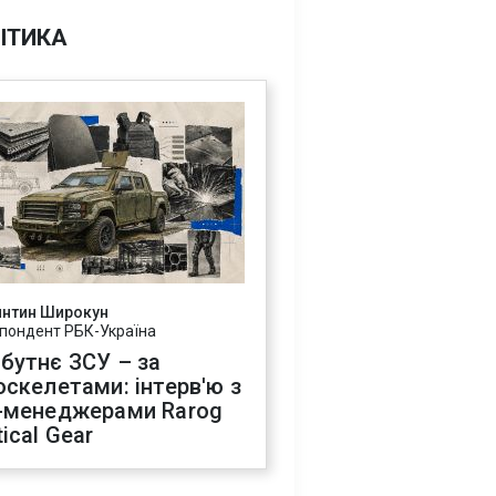
ІТИКА
янтин Широкун
пондент РБК-Україна
бутнє ЗСУ – за
оскелетами: інтерв'ю з
-менеджерами Rarog
ical Gear