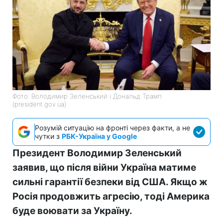
Фото: Володимир Зеленський і Дональд Трамп
(president.gov.ua)
Розумій ситуацію на фронті через факти, а не
чутки з
РБК-Україна у Google
Президент Володимир Зеленський
заявив, що після війни Україна матиме
сильні гарантії безпеки від США. Якщо ж
Росія продовжить агресію, тоді Америка
буде воювати за Україну.