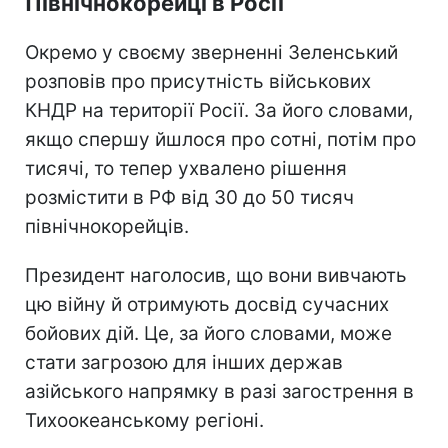
Північнокорейці в Росії
Окремо у своєму зверненні Зеленський
розповів про присутність військових
КНДР на території Росії. За його словами,
якщо спершу йшлося про сотні, потім про
тисячі, то тепер ухвалено рішення
розмістити в РФ від 30 до 50 тисяч
північнокорейців.
Президент наголосив, що вони вивчають
цю війну й отримують досвід сучасних
бойових дій. Це, за його словами, може
стати загрозою для інших держав
азійського напрямку в разі загострення в
Тихоокеанському регіоні.