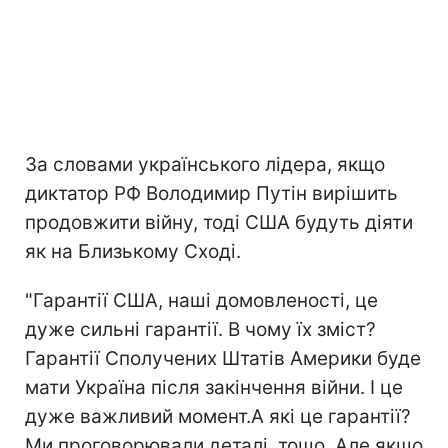
За словами українського лідера, якщо
диктатор РФ Володимир Путін вирішить
продовжити війну, тоді США будуть діяти
як на Близькому Сході.
"Гарантії США, наші домовленості, це
дуже сильні гарантії. В чому їх зміст?
Гарантії Сполучених Штатів Америки буде
мати Україна після закінчення війни. І це
дуже важливий момент.А які це гарантії?
Ми проговорювали деталі, тощо. Але якщо