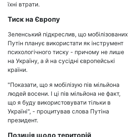
їхні втрати.
Тиск на Європу
Зеленський підкреслив, що мобілізованих
Путін планує використати як інструмент
психологічного тиску - причому не лише
на Україну, а й на сусідні європейські
країни.
"Показати, що я мобілізую пів мільйона
людей восени. І ці пів мільйона не факт,
що я буду використовувати тільки в
Україні", - процитував слова Путіна
президент.
Позиція щодо територій