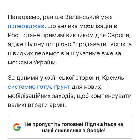
Нагадаємо, раніше Зеленський уже
попереджав
, що велика мобілізація в
Росії стане прямим викликом для Європи,
адже Путіну потрібно "продавати" успіх, а
швидких перемог він шукатиме вже за
межами України.
За даними української сторони, Кремль
системно готує ґрунт
для нових
мобілізаційних заходів, щоб компенсувати
великі втрати армії.
Не пропустіть головне! Підпишіться на
наші оновлення в Google!