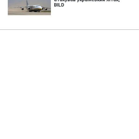
Головна
»
Новини
»
Війна в Україні
У Путіна не буде перемоги,
Україна не збирається виходити
з Донбасу, - Зеленський
20:47 08.08.2026 Сб
2 хв
Що сказав Зеленський про хотілку Путіна
щодо Донбасу?
ЕДУАРД ТКАЧ