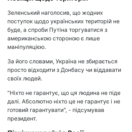
Зеленський наголосив, що жодних
поступок щодо українських територій не
буде, а спроби Путіна торгуватися з
американською стороною є лише
маніпуляцією.
За його словами, Україна не збирається
просто відходити з Донбасу чи віддавати
своїх людей.
"Ніхто не гарантує, що ця людина не піде
далі. Абсолютно ніхто це не гарантує і не
готовий гарантувати", - підсумував
президент.