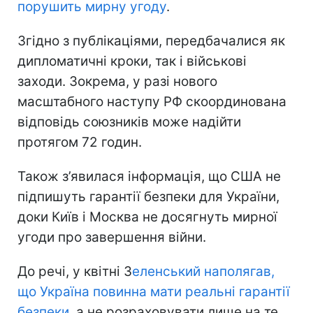
порушить мирну угоду
.
Згідно з публікаціями, передбачалися як
дипломатичні кроки, так і військові
заходи. Зокрема, у разі нового
масштабного наступу РФ скоординована
відповідь союзників може надійти
протягом 72 годин.
Також з’явилася інформація, що США не
підпишуть гарантії безпеки для України,
доки Київ і Москва не досягнуть мирної
угоди про завершення війни.
До речі, у квітні З
еленський наполягав,
що Україна повинна мати реальні гарантії
безпеки
, а не розраховувати лише на те,