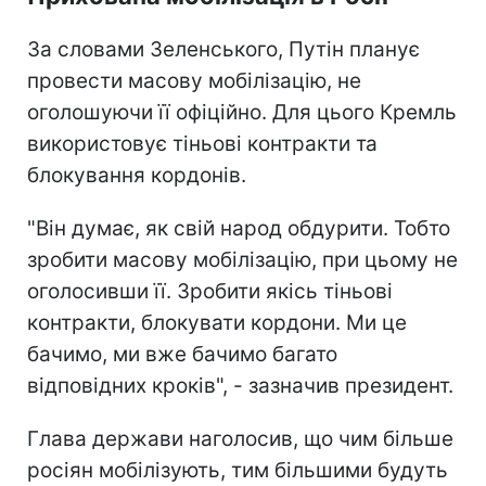
За словами Зеленського, Путін планує
провести масову мобілізацію, не
оголошуючи її офіційно. Для цього Кремль
використовує тіньові контракти та
блокування кордонів.
"Він думає, як свій народ обдурити. Тобто
зробити масову мобілізацію, при цьому не
оголосивши її. Зробити якісь тіньові
контракти, блокувати кордони. Ми це
бачимо, ми вже бачимо багато
відповідних кроків", - зазначив президент.
Глава держави наголосив, що чим більше
росіян мобілізують, тим більшими будуть