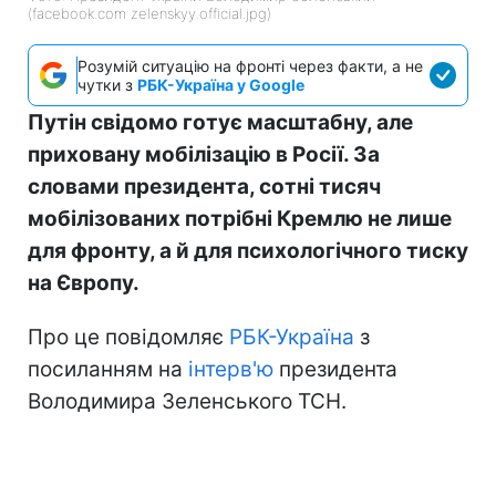
(facebook.com zelenskyy.official.jpg)
Розумій ситуацію на фронті через факти, а не
чутки з
РБК-Україна у Google
Путін свідомо готує масштабну, але
приховану мобілізацію в Росії. За
словами президента, сотні тисяч
мобілізованих потрібні Кремлю не лише
для фронту, а й для психологічного тиску
на Європу.
Про це повідомляє
РБК-Україна
з
посиланням на
інтерв'ю
президента
Володимира Зеленського ТСН.