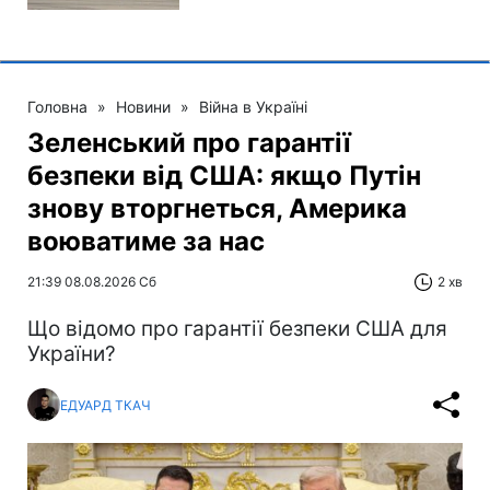
Головна
»
Новини
»
Війна в Україні
Зеленський про гарантії
безпеки від США: якщо Путін
знову вторгнеться, Америка
воюватиме за нас
21:39 08.08.2026 Сб
2 хв
Що відомо про гарантії безпеки США для
України?
ЕДУАРД ТКАЧ