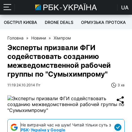
UA
ОБСТРІЛ КИЄВА
DRONE DEALS
ОРМУЗЬКА ПРОТОКА
Головна
»
Новини
»
Хімпром
Эксперты призвали ФГИ
содействовать созданию
межведомственной рабочей
группы по "Сумыхимпрому"
11:19 24.10.2014 Пт
3 хв
Не витрачай час на шум! Читай тільки суть з
РБК-Україна у Google