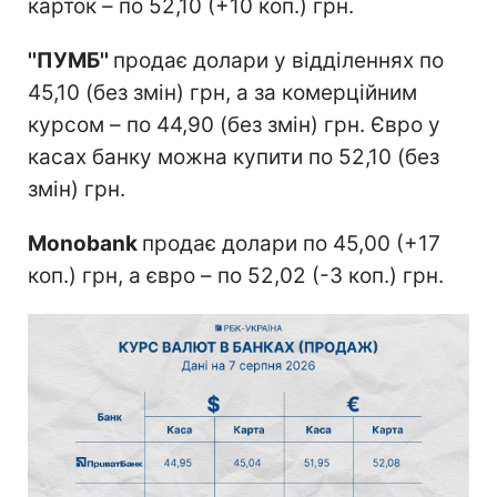
карток – по 52,10 (+10 коп.) грн.
''ПУМБ''
продає долари у відділеннях по
45,10 (без змін) грн, а за комерційним
курсом – по 44,90 (без змін) грн. Євро у
касах банку можна купити по 52,10 (без
змін) грн.
Monobank
продає долари по 45,00 (+17
коп.) грн, а євро – по 52,02 (-3 коп.) грн.