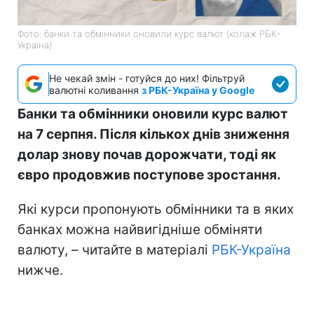
Фото: банки та обмінники оновили курс валют (колаж РБК-
Україна)
Не чекай змін - готуйся до них! Фільтруй
валютні коливання
з РБК-Україна у Google
Банки та обмінники оновили курс валют
на 7 серпня. Після кількох днів зниження
долар знову почав дорожчати, тоді як
євро продовжив поступове зростання.
Які курси пропонують обмінники та в яких
банках можна найвигідніше обміняти
валюту, – читайте в матеріалі
РБК-Україна
нижче.