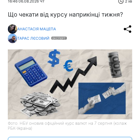
16:46 06.08.2026 Чт
2 хв
Що чекати від курсу наприкінці тижня?
АНАСТАСІЯ МАЦЕПА
ТАРАС ЛЄСОВИЙ
ЕКСПЕРТ
Фото: НБУ оновив офіційний курс валют на 7 серпня (колаж
РБК-Україна)