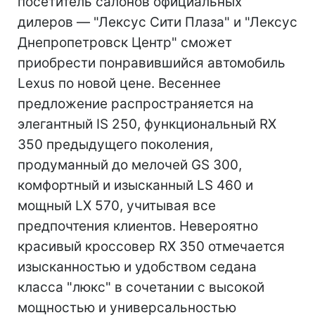
посетитель салонов официальных
дилеров — "Лексус Сити Плаза" и "Лексус
Днепропетровск Центр" сможет
приобрести понравившийся автомобиль
Lexus по новой цене. Весеннее
предложение распространяется на
элегантный IS 250, функциональный RX
350 предыдущего поколения,
продуманный до мелочей GS 300,
комфортный и изысканный LS 460 и
мощный LX 570, учитывая все
предпочтения клиентов. Невероятно
красивый кроссовер RX 350 отмечается
изысканностью и удобством седана
класса "люкс" в сочетании с высокой
мощностью и универсальностью