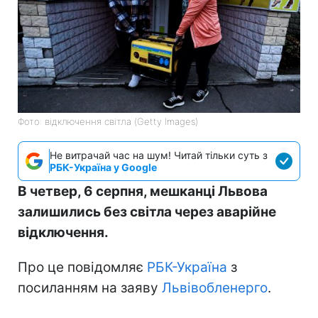
Фото: відключення світла (Getty Images)
Не витрачай час на шум! Читай тільки суть з
РБК-Україна у Google
В четвер, 6 серпня, мешканці Львова
залишились без світла через аварійне
відключення.
Про це повідомляє
РБК-Україна
з
посиланням на заяву
Львівобленерго
.