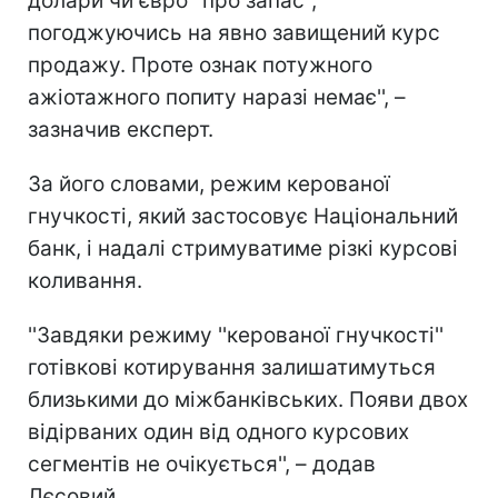
долари чи євро ''про запас'',
погоджуючись на явно завищений курс
продажу. Проте ознак потужного
ажіотажного попиту наразі немає'', –
зазначив експерт.
За його словами, режим керованої
гнучкості, який застосовує Національний
банк, і надалі стримуватиме різкі курсові
коливання.
''Завдяки режиму ''керованої гнучкості''
готівкові котирування залишатимуться
близькими до міжбанківських. Появи двох
відірваних один від одного курсових
сегментів не очікується'', – додав
Лєсовий.