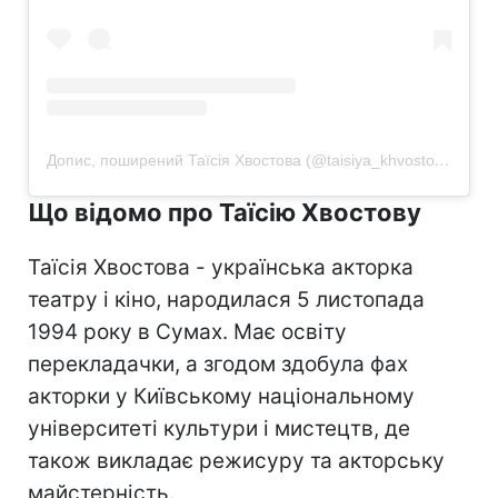
Допис, поширений Таїсія Хвостова (@taisiya_khvostova)
Що відомо про Таїсію Хвостову
Таїсія Хвостова - українська акторка
театру і кіно, народилася 5 листопада
1994 року в Сумах. Має освіту
перекладачки, а згодом здобула фах
акторки у Київському національному
університеті культури і мистецтв, де
також викладає режисуру та акторську
майстерність.