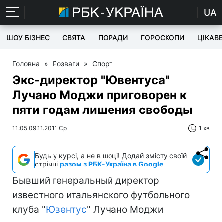
UA
ШОУ БІЗНЕС
СВЯТА
ПОРАДИ
ГОРОСКОПИ
ЦІКАВ
Головна
»
Розваги
»
Спорт
Экс-директор "Ювентуса"
Лучано Моджи приговорен к
пяти годам лишения свободы
11:05 09.11.2011 Ср
1 хв
Будь у курсі, а не в шоці! Додай змісту своїй
стрічці
разом з РБК-Україна в Google
Бывший генеральный директор
известного итальянского футбольного
клуба "
Ювентус
" Лучано Моджи