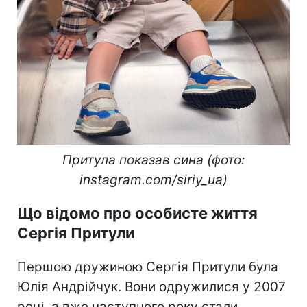
Притула показав сина (фото:
instagram.com/siriy_ua)
Що відомо про особисте життя
Сергія Притули
Першою дружиною Сергія Притули була
Юлія Андрійчук. Вони одружилися у 2007
році, а вже наступного року стали