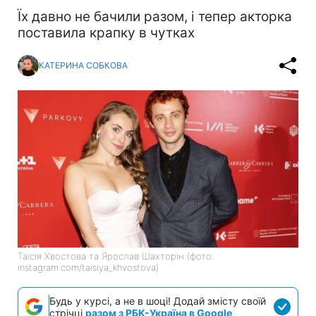
Їх давно не бачили разом, і тепер акторка
поставила крапку в чутках
КАТЕРИНА СОБКОВА
Таїсія Хвостова та Ярослав Шахторін (фото:
instagram.com/taisiya_khvostova)
Будь у курсі, а не в шоці! Додай змісту своїй
стрічці
разом з РБК-Україна в Google