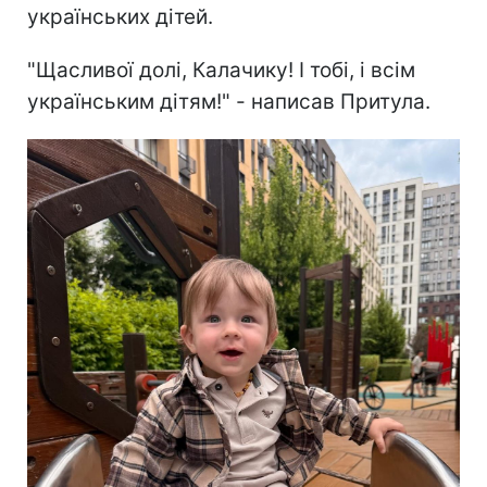
українських дітей.
"Щасливої долі, Калачику! І тобі, і всім
українським дітям!" - написав Притула.