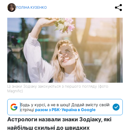
ПОЛІНА КУЗЕНКО
Ці знаки Зодіаку закохуються з першого погляду (фото:
Magnific)
Будь у курсі, а не в шоці! Додай змісту своїй
стрічці
разом з РБК-Україна в Google
Астрологи назвали знаки Зодіаку, які
найбільш схильні до швидких