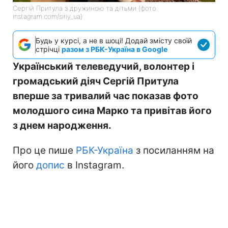
Сергій Притула з дружиною та дітьми (фото:
instagram.com/siriy_ua)
Будь у курсі, а не в шоці! Додай змісту своїй
стрічці
разом з РБК-Україна в Google
Український телеведучий, волонтер і
громадський діяч Сергій Притула
вперше за тривалий час показав фото
молодшого сина Марко та привітав його
з днем народження.
Про це пише
РБК-Україна
з посиланням на
його
допис
в Instagram.