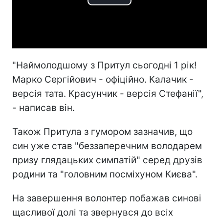
Play
Video
"Наймолодшому з Притул сьогодні 1 рік!
Марко Сергійович - офіційно. Калачик -
версія тата. Красунчик - версія Стефанії",
- написав він.
Також Притула з гумором зазначив, що
син уже став "беззаперечним володарем
призу глядацьких симпатій" серед друзів
родини та "головним посміхуном Києва".
На завершення волонтер побажав синові
щасливої долі та звернувся до всіх