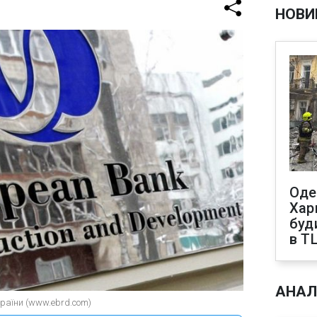
НОВИ
Оде
Харк
буд
в Т
АНАЛ
країни (www.ebrd.com)