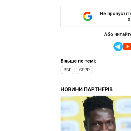
Не пропустіт
о
Або читайте
Більше по темі:
ВВП
ЄБРР