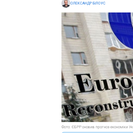
ОЛЕКСАНДР БІЛОУС
Фото: ЄБРР оновив прогноз економіки У