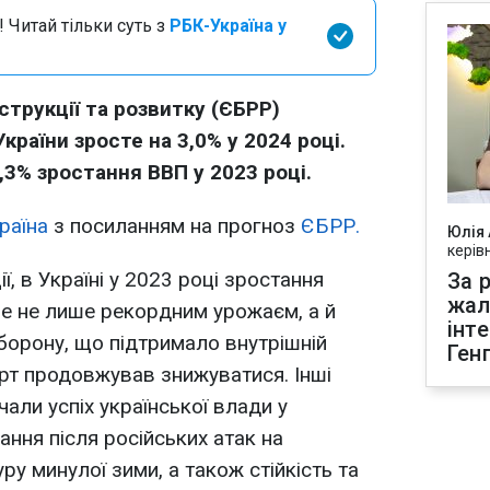
 Читай тільки суть з
РБК-Україна у
трукції та розвитку (ЄБРР)
країни зросте на 3,0% у 2024 році.
,3% зростання ВВП у 2023 році.
раїна
з посиланням на прогноз
ЄБРР.
Юлія
керів
ї, в Україні у 2023 році зростання
За р
жал
е не лише рекордним урожаєм, а й
інт
борону, що підтримало внутрішній
Ген
орт продовжував знижуватися. Інші
али успіх української влади у
ння після російських атак на
у минулої зими, а також стійкість та