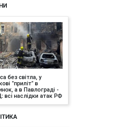
НИ
са без світла, у
ові "приліт" в
инок, а в Павлограді -
Ц: всі наслідки атак РФ
ІТИКА