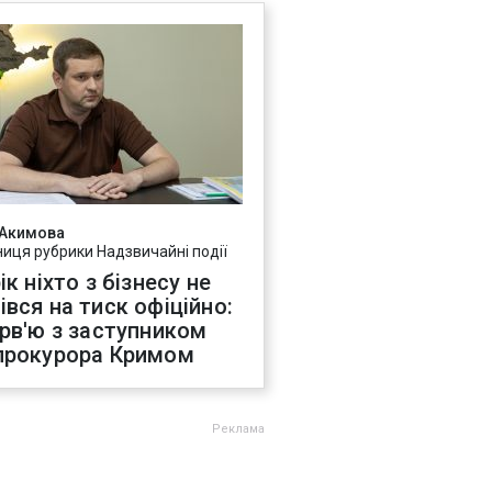
 Акимова
ниця рубрики Надзвичайні події
ік ніхто з бізнесу не
івся на тиск офіційно:
ерв'ю з заступником
прокурора Кримом