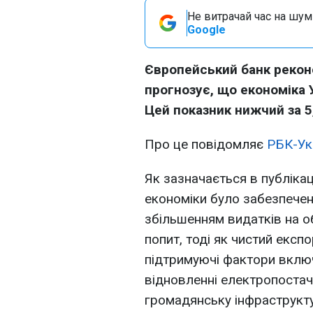
Не витрачай час на шум!
Google
Європейський банк реконс
прогнозує, що економіка У
Цей показник нижчий за 5
Про це повідомляє
РБК-Ук
Як зазначається в публікаці
економіки було забезпечен
збільшенням видатків на о
попит, тоді як чистий експ
підтримуючі фактори включ
відновленні електропостача
громадянську інфраструктур