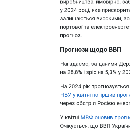
виробництва, ймовірно, за
у 2024 році, яке прискорит
залишаються високими, зок
портової та електроенергет
прогноз.
Прогнози щодо ВВП
Нагадаємо, за даними Держ
на 28,8% і зріс на 5,3% у 20
На 2024 рік прогнозується
НБУ у квітні погіршив прог
через обстріл Росією енерг
У квітні
МВФ оновив прогно
Очікується, що ВВП України