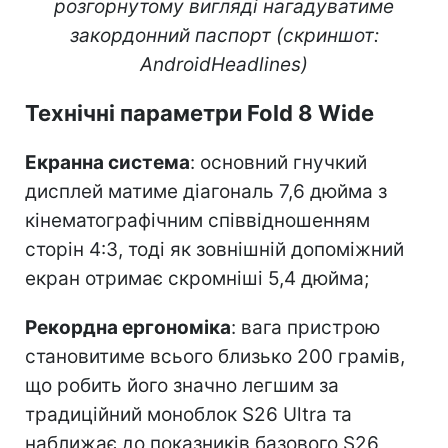
розгорнутому вигляді нагадуватиме
закордонний паспорт (скриншот:
AndroidHeadlines)
Технічні параметри Fold 8 Wide
Екранна система
: основний гнучкий
дисплей матиме діагональ 7,6 дюйма з
кінематографічним співвідношенням
сторін 4:3, тоді як зовнішній допоміжний
екран отримає скромніші 5,4 дюйма;
Рекордна ергономіка
: вага пристрою
становитиме всього близько 200 грамів,
що робить його значно легшим за
традиційний моноблок S26 Ultra та
наближає до показників базового S26