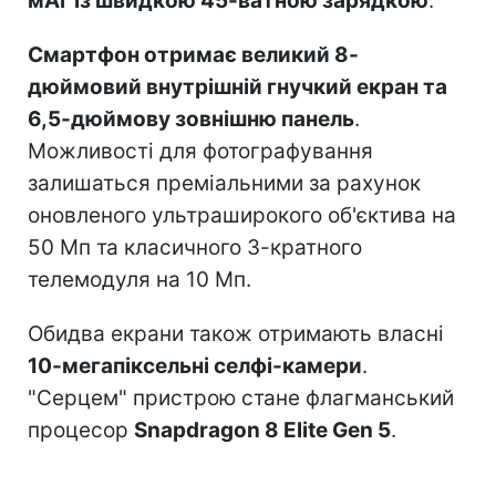
мАг із швидкою 45-ватною зарядкою
.
Смартфон отримає великий 8-
дюймовий внутрішній гнучкий екран та
6,5-дюймову зовнішню панель
.
Можливості для фотографування
залишаться преміальними за рахунок
оновленого ультраширокого об'єктива на
50 Мп та класичного 3-кратного
телемодуля на 10 Мп.
Обидва екрани також отримають власні
10-мегапіксельні селфі-камери
.
"Серцем" пристрою стане флагманський
процесор
Snapdragon 8 Elite Gen 5
.