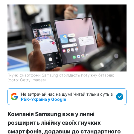
Гнучкі смартфони Samsung отримають потужну батарею
(фото: Getty Images)
Не витрачай час на шум! Читай тільки суть з
РБК-Україна у Google
Компанія Samsung вже у липні
розширить лінійку своїх гнучких
смартфонів, додавши до стандартного