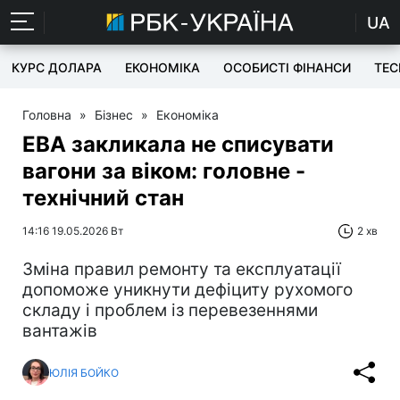
UA
КУРС ДОЛАРА
ЕКОНОМІКА
ОСОБИСТІ ФІНАНСИ
TEC
Головна
»
Бізнес
»
Економіка
EBA закликала не списувати
вагони за віком: головне -
технічний стан
14:16 19.05.2026 Вт
2 хв
Зміна правил ремонту та експлуатації
допоможе уникнути дефіциту рухомого
складу і проблем із перевезеннями
вантажів
ЮЛІЯ БОЙКО