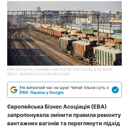
EBA пропонує оцінювати вагони за техстаном, а не віком
(фото: facebook.com/Ukrzaliznytsia)
Не витрачай час на шум! Читай тільки суть з
РБК-Україна у Google
Європейська Бізнес Асоціація (ЕВА)
запропонувала змінити правила ремонту
вантажних вагонів та переглянути підхід