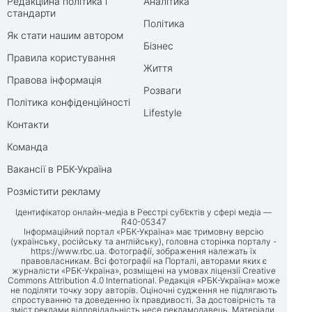
Редакційна політика і
Аналітика
стандарти
Політика
Як стати нашим автором
Бізнес
Правила користування
Життя
Правова інформація
Розваги
Політика конфіденційності
Lifestyle
Контакти
Команда
Вакансії в РБК-Україна
Розмістити рекламу
Ідентифікатор онлайн-медіа в Реєстрі суб’єктів у сфері медіа —
R40-05347
Інформаційний портал «РБК-Україна» має тримовну версію
(українську, російську та англійську), головна сторінка порталу -
https://www.rbc.ua
. Фотографії, зображення належать їх
правовласникам. Всі фотографії на Порталі, авторами яких є
журналісти «РБК-Україна», розміщені на умовах ліцензії Creative
Commons Attribution 4.0 International. Редакція «РБК-Україна» може
не поділяти точку зору авторів. Оціночні судження не підлягають
спростуванню та доведенню їх правдивості. За достовірність та
зміст реклами відповідальність несе рекламодавець. Матеріали,