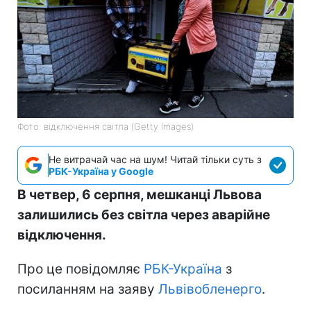
Фото: відключення світла (Getty Images)
Не витрачай час на шум! Читай тільки суть з
РБК-Україна у Google
В четвер, 6 серпня, мешканці Львова
залишились без світла через аварійне
відключення.
Про це повідомляє
РБК-Україна
з
посиланням на заяву
Львівобленерго
.