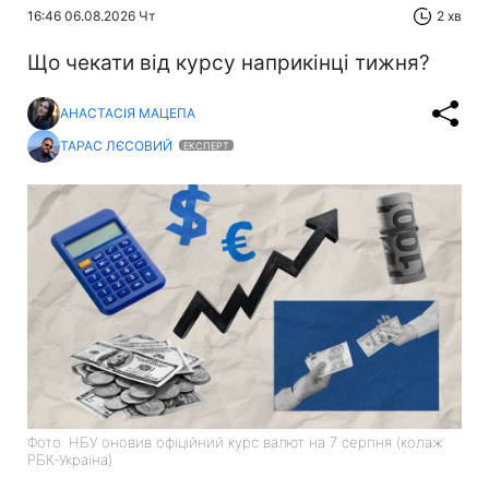
16:46 06.08.2026 Чт
2 хв
Що чекати від курсу наприкінці тижня?
АНАСТАСІЯ МАЦЕПА
ТАРАС ЛЄСОВИЙ
ЕКСПЕРТ
Фото: НБУ оновив офіційний курс валют на 7 серпня (колаж
РБК-Україна)