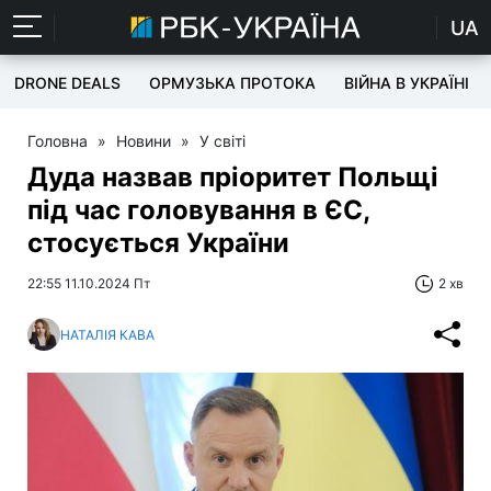
UA
DRONE DEALS
ОРМУЗЬКА ПРОТОКА
ВІЙНА В УКРАЇНІ
Головна
»
Новини
»
У світі
Дуда назвав пріоритет Польщі
під час головування в ЄС,
стосується України
22:55 11.10.2024 Пт
2 хв
НАТАЛІЯ КАВА