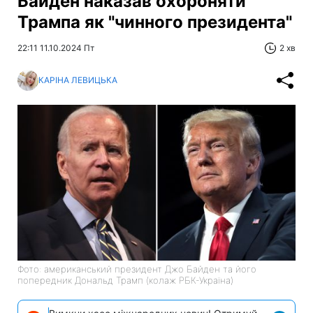
Байден наказав охороняти
Трампа як "чинного президента"
22:11 11.10.2024 Пт
2 хв
КАРІНА ЛЕВИЦЬКА
Фото: американський президент Джо Байден та його
попередник Дональд Трамп (колаж РБК-Україна)