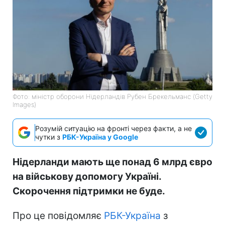
Фото: міністр оборони Нідерландів Рубен Брекельманс (Getty
Images)
Розумій ситуацію на фронті через факти, а не
чутки з
РБК-Україна у Google
Нідерланди мають ще понад 6 млрд євро
на військову допомогу Україні.
Скорочення підтримки не буде.
Про це повідомляє
РБК-Україна
з