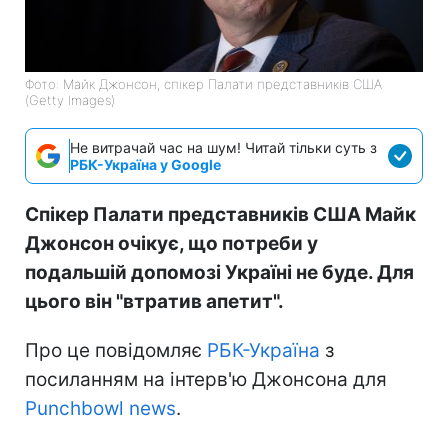
Фото: Майк Джонсон, спікер Палати представників США
(Getty Images)
Не витрачай час на шум! Читай тільки суть з
РБК-Україна у Google
Спікер Палати представників США Майк
Джонсон очікує, що потреби у
подальшій допомозі Україні не буде. Для
цього він "втратив апетит".
Про це повідомляє
РБК-Україна
з
посиланням на інтерв'ю Джонсона для
Punchbowl news
.