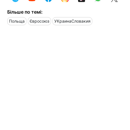
Більше по темі:
Польща
Євросоюз
УКраинаСловакия